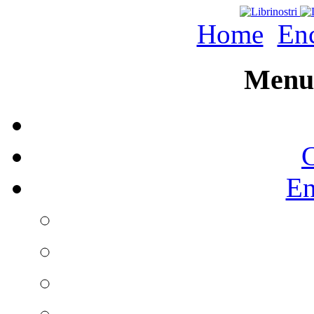
Home
Enc
Menu 
C
En