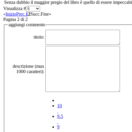
Senza dubbio il maggior pregio del libro è quello di essere impeccabi
Visualizza #
«
Inizio
Prec.
1
2
Succ.
Fine
»
Pagina 2 di 2
aggiungi commento
titolo:
descrizione (max
1000 caratteri):
10
9.5
9