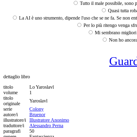
Tutto il male possibile, sono p
Quasi tutta rob
La AI è uno strumento, dipende l'uso che se ne fa. Se non ent
Per lo più ritengo venga sfru
Mi sembrano migliori d
Non ho ancora 
Guarda
dettaglio libro
titolo
Lo Yaroslavl
volume
1
titolo
Yaroslavl
originale
serie
Colony
autore/i
Bruenor
illustratore/i
Illustratore Anonimo
traduttore/i
Alessandro Perna
paragrafi
50
genere
Fantascienza