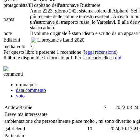
protagonista/i
Il capitano dell'astronave Rushmore
Anno 2223, giorno 242, sistema solare di Alphard. Sei il
più recente delle colonie terrestri esistenti. Arrivati in
trama
un'astronave di trasporto russa, lo Yaroslavl. È alla deri
sia accaduto.
note
Il volume originale è stato ideato e scritto da un appassi
Edizioni
Librogame's Land
2020
media voto
7.1
Per questo libro é presente 1 recensione (
leggi recensione
)
Il libro é disponibile in formato pdf. Per scaricarlo clicca
qui
commenti
ordina per:
data commento
voto
AndewBarbie
7
2022-03-24 
Breve ma interessante
ambientazione che personalmente piace molto , mi sono divertito a gioc
gabrieleud
10
2024-10-13 21
Particolare