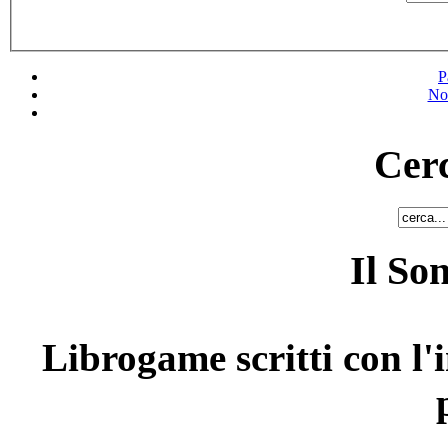
P
No
Cerc
Il So
Librogame scritti con l'i