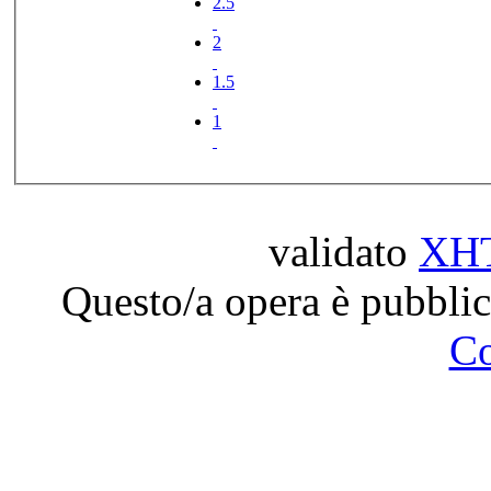
2.5
2
1.5
1
validato
XH
Questo/a opera è pubblic
C