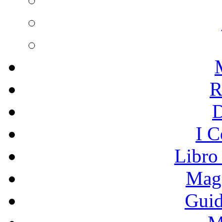
R
I C
Libro
Mage
Guid