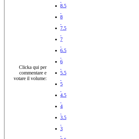
8.5
8
7.5
7
6.5
6
Clicka qui per
commentare e
5.5
votare il volume:
5
4.5
4
3.5
3