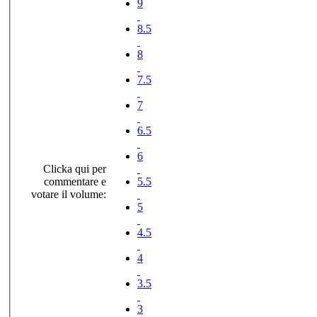
9
8.5
8
7.5
7
6.5
6
Clicka qui per
commentare e
5.5
votare il volume:
5
4.5
4
3.5
3