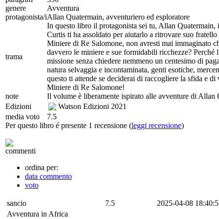
genere
Avventura
protagonista/i
Allan Quatermain, avventuriero ed esploratore
In questo libro il protagonista sei tu, Allan Quatermain
Curtis ti ha assoldato per aiutarlo a ritrovare suo frate
Miniere di Re Salomone, non avresti mai immaginato che s
davvero le miniere e sue formidabili ricchezze? Perché
trama
missione senza chiedere nemmeno un centesimo di paga? P
natura selvaggia e incontaminata, genti esotiche, merce
questo ti attende se deciderai di raccogliere la sfida e d
Miniere di Re Salomone!
note
Il volume è liberamente ispirato alle avventure di Allan
Edizioni
Watson Edizioni
2021
media voto
7.5
Per questo libro é presente 1 recensione (
leggi recensione
)
commenti
ordina per:
data commento
voto
sancio
7.5
2025-04-08 18:40:5
Avventura in Africa