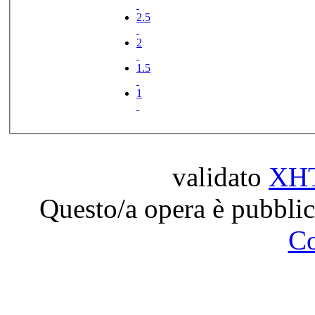
2.5
2
1.5
1
validato
XH
Questo/a opera è pubblic
C