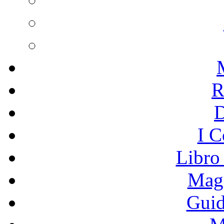
R
I C
Libro
Mage
Guid