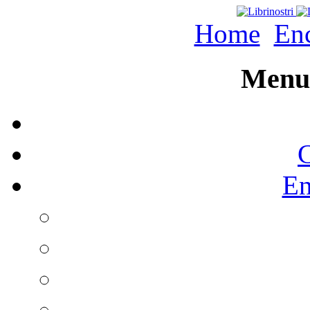
Home
Enc
Menu 
C
En