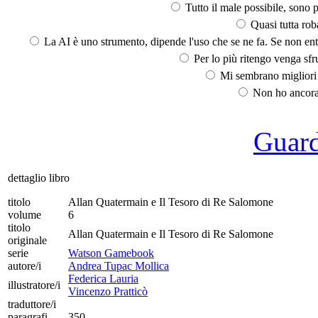
Tutto il male possibile, sono p
Quasi tutta rob
La AI è uno strumento, dipende l'uso che se ne fa. Se non ent
Per lo più ritengo venga sfru
Mi sembrano migliori d
Non ho ancora 
Guarda
dettaglio libro
titolo
Allan Quatermain e Il Tesoro di Re Salomone
volume
6
titolo
Allan Quatermain e Il Tesoro di Re Salomone
originale
serie
Watson Gamebook
autore/i
Andrea Tupac Mollica
Federica Lauria
illustratore/i
Vincenzo Pratticò
traduttore/i
paragrafi
350