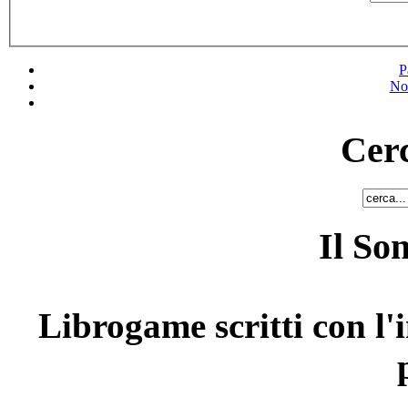
P
No
Cerc
Il So
Librogame scritti con l'i