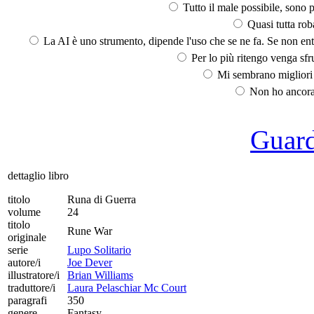
Tutto il male possibile, sono p
Quasi tutta rob
La AI è uno strumento, dipende l'uso che se ne fa. Se non ent
Per lo più ritengo venga sfru
Mi sembrano migliori d
Non ho ancora 
Guarda
dettaglio libro
titolo
Runa di Guerra
volume
24
titolo
Rune War
originale
serie
Lupo Solitario
autore/i
Joe Dever
illustratore/i
Brian Williams
traduttore/i
Laura Pelaschiar Mc Court
paragrafi
350
genere
Fantasy