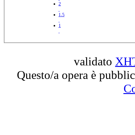
2
1.5
1
validato
XH
Questo/a opera è pubblic
C