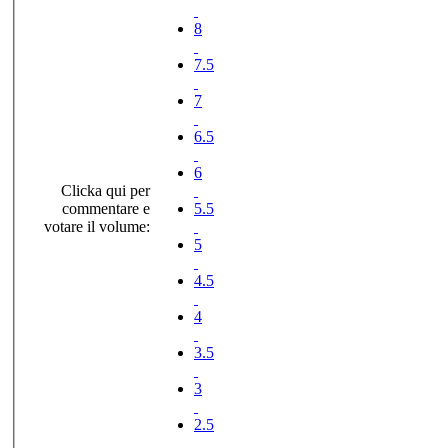
8
7.5
7
6.5
6
Clicka qui per
commentare e
5.5
votare il volume:
5
4.5
4
3.5
3
2.5