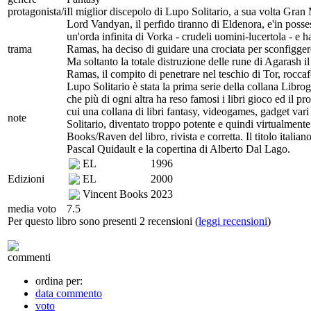
protagonista/i
Il miglior discepolo di Lupo Solitario, a sua volta Gra
Lord Vandyan, il perfido tiranno di Eldenora, e'in posse
un'orda infinita di Vorka - crudeli uomini-lucertola - e 
trama
Ramas, ha deciso di guidare una crociata per sconfigge
Ma soltanto la totale distruzione delle rune di Agarash i
Ramas, il compito di penetrare nel teschio di Tor, roccafo
Lupo Solitario è stata la prima serie della collana Libro
che più di ogni altra ha reso famosi i libri gioco ed il pr
cui una collana di libri fantasy, videogames, gadget var
note
Solitario, diventato troppo potente e quindi virtualmente
Books/Raven del libro, rivista e corretta. Il titolo itali
Pascal Quidault e la copertina di Alberto Dal Lago.
EL
1996
Edizioni
EL
2000
Vincent Books
2023
media voto
7.5
Per questo libro sono presenti 2 recensioni (
leggi recensioni
)
commenti
ordina per:
data commento
voto