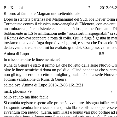
BenKenobi
7
2012-06-2
Ritorno al familiare Magnamund settentrionale
Dopo la stentata partenza nel Magnamund del Sud, Joe Dever torna in 
Tormentate contro il classico stato-canaglia di Eldenora, con avventur
una minaccia più consistente e a nemici più tosti, come Zorkaan il D
Solitamente in LS le infiltrazioni nelle "roccaforti inespugnabili" s
il Ramas doveva scappare a rotta di collo. Qui la fuga è gestita in 
troviamo una via di fuga dopo diversi giorni, e senza che l'ostacolo 
dell'avventura e che non mi ha esaltato granché. Complessivamente
Anima di Lupo
8.5
In missione oltre le linee nemiche!
Runa di Guerra è stato il primo Lg che ho letto della serie Nuovo Ordi
oltre le linee nemiche ti dona un po' di quell'indipendenza che si cer
non gli toglie certo lo scettro di miglior giocabilità della serie Nuo
l'ottima valutazione di Runa di Guerra.
edited by: Anima di Lupo 2013-12-03 16:12:21
mark phoenix 79
7
bello spunto ma libro facile
Si cambia registro rispetto alle prime 3 avventure. bisogna infiltrarci
Lo spunto sembra interessante ma questo libro è bilanciato per esser
avventura con raggio, guerra, armi KAI e bonus vari può portare ad av
mettendo a ferro e fuoco tutto il magnamund arrivano a 40…Classica 