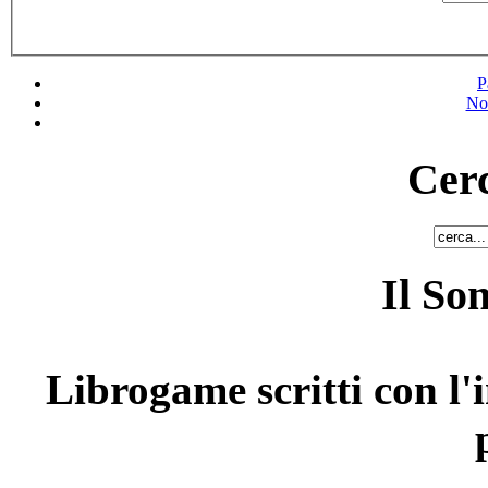
P
No
Cerc
Il So
Librogame scritti con l'i