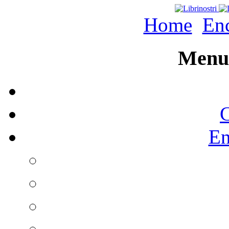
Home
Enc
Menu 
C
En