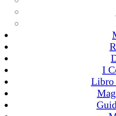
R
I C
Libro
Mage
Guid