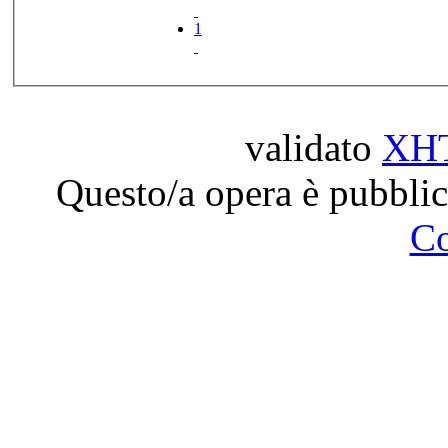
1
validato
XH
Questo/a opera è pubblic
C