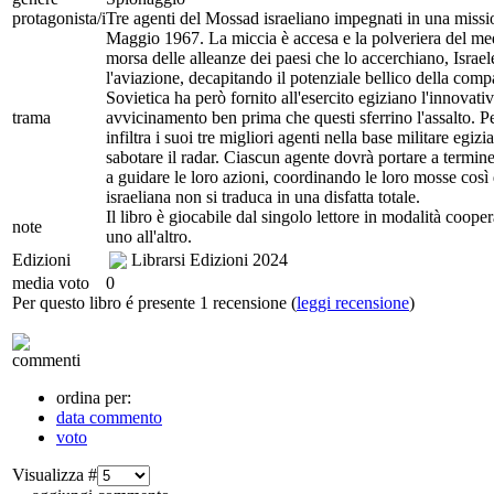
protagonista/i
Tre agenti del Mossad israeliano impegnati in una missi
Maggio 1967. La miccia è accesa e la polveriera del medi
morsa delle alleanze dei paesi che lo accerchiano, Israel
l'aviazione, decapitando il potenziale bellico della comp
Sovietica ha però fornito all'esercito egiziano l'innovati
trama
avvicinamento ben prima che questi sferrino l'assalto. Per 
infiltra i suoi tre migliori agenti nella base militare egi
sabotare il radar. Ciascun agente dovrà portare a termine
a guidare le loro azioni, coordinando le loro mosse così
israeliana non si traduca in una disfatta totale.
Il libro è giocabile dal singolo lettore in modalità coop
note
uno all'altro.
Edizioni
Librarsi Edizioni
2024
media voto
0
Per questo libro é presente 1 recensione (
leggi recensione
)
commenti
ordina per:
data commento
voto
Visualizza #