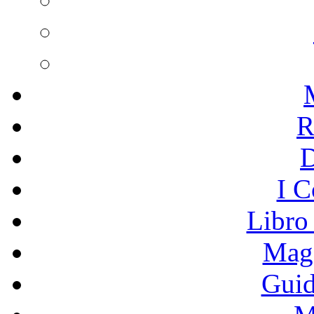
R
I C
Libro
Mage
Guid