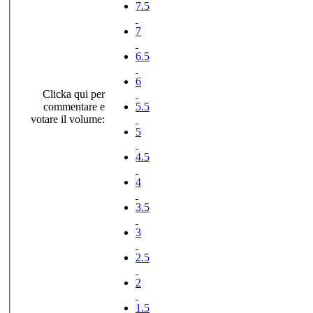
7.5
7
6.5
6
Clicka qui per
commentare e
5.5
votare il volume:
5
4.5
4
3.5
3
2.5
2
1.5