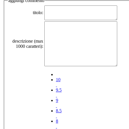
aggiungi commento
titolo:
descrizione (max
1000 caratteri):
10
9.5
9
8.5
8