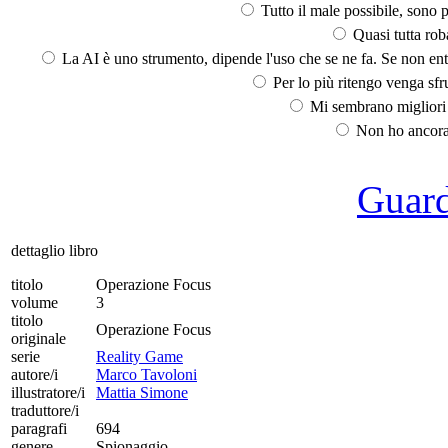
Tutto il male possibile, sono p
Quasi tutta rob
La AI è uno strumento, dipende l'uso che se ne fa. Se non ent
Per lo più ritengo venga sfru
Mi sembrano migliori d
Non ho ancora 
Guarda
dettaglio libro
titolo
Operazione Focus
volume
3
titolo
Operazione Focus
originale
serie
Reality Game
autore/i
Marco Tavoloni
illustratore/i
Mattia Simone
traduttore/i
paragrafi
694
genere
Spionaggio