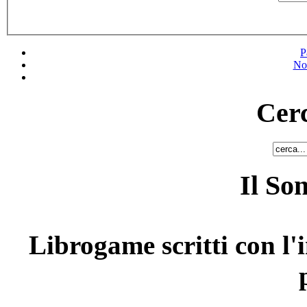
P
No
Cerc
Il So
Librogame scritti con l'i