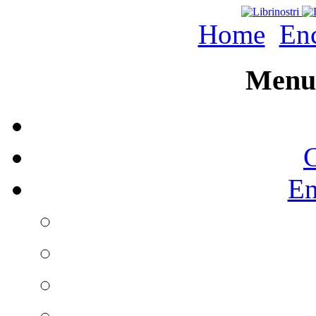
Home
Enc
Menu 
C
En