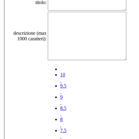
titolo:
descrizione (max
1000 caratteri):
10
9.5
9
8.5
8
7.5