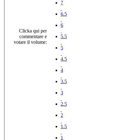
7
6.5
6
Clicka qui per
commentare e
5.5
votare il volume:
5
4.5
4
3.5
3
2.5
2
1.5
1