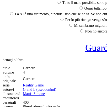
Tutto il male possibile, sono p
Quasi tutta rob
La AI è uno strumento, dipende l'uso che se ne fa. Se non ent
Per lo più ritengo venga sfru
Mi sembrano migliori d
Non ho ancora 
Guarda
dettaglio libro
titolo
Carriere
volume
4
titolo
Carriere
originale
serie
Reality Game
autore/i
G and L (pseudonimi)
illustratore/i
Mattia Simone
traduttore/i
paragrafi
400
genere
Simulazione di vita reale