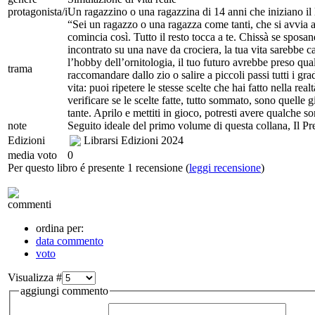
protagonista/i
Un ragazzino o una ragazzina di 14 anni che iniziano il 
“Sei un ragazzo o una ragazza come tanti, che si avvia a
comincia così. Tutto il resto tocca a te. Chissà se sposa
incontrato su una nave da crociera, la tua vita sarebbe
l’hobby dell’ornitologia, il tuo futuro avrebbe preso qua
trama
raccomandare dallo zio o salire a piccoli passi tutti i grad
vita: puoi ripetere le stesse scelte che hai fatto nella rea
verificare se le scelte fatte, tutto sommato, sono quelle 
tante. Aprilo e mettiti in gioco, potresti avere qualche so
note
Seguito ideale del primo volume di questa collana, Il Pr
Edizioni
Librarsi Edizioni
2024
media voto
0
Per questo libro é presente 1 recensione (
leggi recensione
)
commenti
ordina per:
data commento
voto
Visualizza #
aggiungi commento