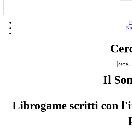
P
No
Cerc
Il So
Librogame scritti con l'i