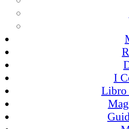
R
I C
Libro
Mage
Guid