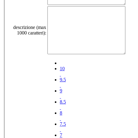
descrizione (max
1000 caratteri):
10
9.5
9
8.5
8
7.5
7