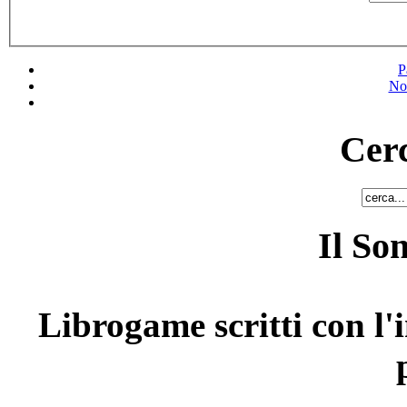
P
No
Cerc
Il So
Librogame scritti con l'i