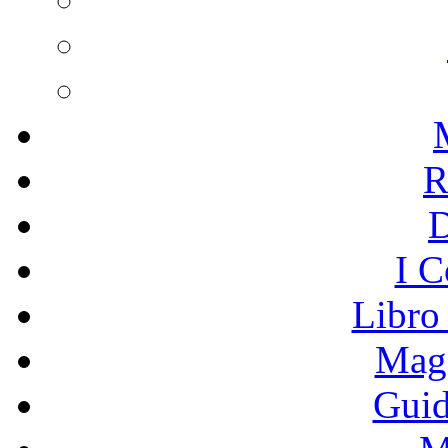
R
I C
Libro
Mage
Guid