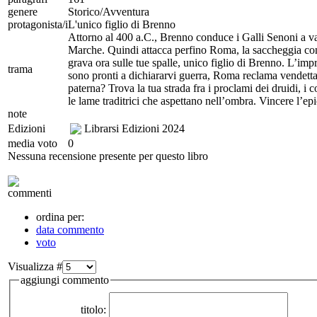
genere
Storico/Avventura
protagonista/i
L'unico figlio di Brenno
Attorno al 400 a.C., Brenno conduce i Galli Senoni a valic
Marche. Quindi attacca perfino Roma, la saccheggia con 
grava ora sulle tue spalle, unico figlio di Brenno. L’impro
trama
sono pronti a dichiararvi guerra, Roma reclama vendetta. 
paterna? Trova la tua strada fra i proclami dei druidi, i c
le lame traditrici che aspettano nell’ombra. Vincere l’epi
note
Edizioni
Librarsi Edizioni
2024
media voto
0
Nessuna recensione presente per questo libro
commenti
ordina per:
data commento
voto
Visualizza #
aggiungi commento
titolo: