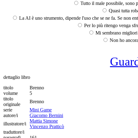
Tutto il male possibile, sono p
Quasi tutta rob
La AI è uno strumento, dipende l'uso che se ne fa. Se non ent
Per lo più ritengo venga sfru
Mi sembrano migliori d
Non ho ancora 
Guarda
dettaglio libro
titolo
Brenno
volume
5
titolo
Brenno
originale
serie
Mini Game
autore/i
Giacomo Bernini
Mattia Simone
illustratore/i
Vincenzo Pratticò
traduttore/i
paragrafi
161