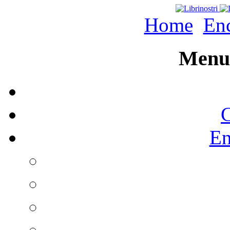
Home
Enc
Menu 
C
En