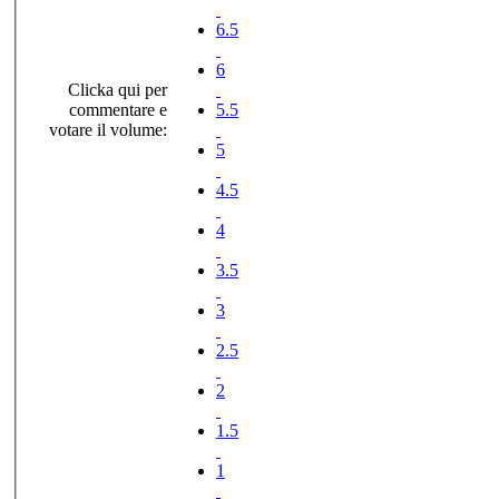
6.5
6
Clicka qui per
commentare e
5.5
votare il volume:
5
4.5
4
3.5
3
2.5
2
1.5
1