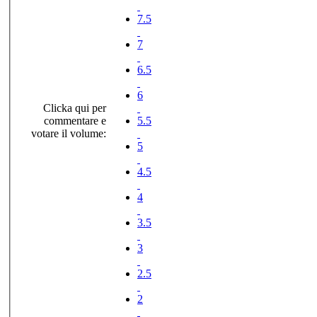
7.5
7
6.5
6
Clicka qui per
commentare e
5.5
votare il volume:
5
4.5
4
3.5
3
2.5
2