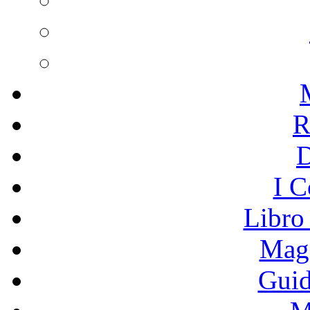
R
I C
Libro
Mage
Guid