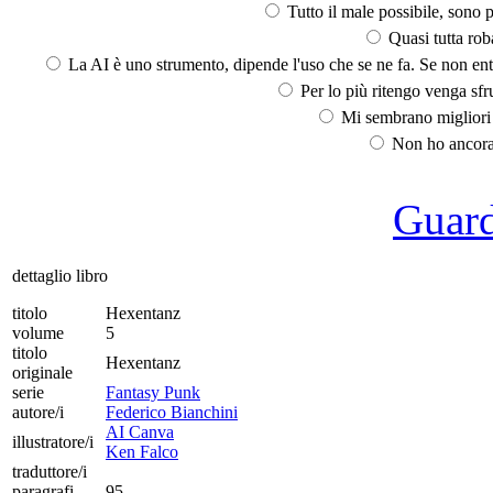
Tutto il male possibile, sono p
Quasi tutta rob
La AI è uno strumento, dipende l'uso che se ne fa. Se non ent
Per lo più ritengo venga sfru
Mi sembrano migliori d
Non ho ancora 
Guarda
dettaglio libro
titolo
Hexentanz
volume
5
titolo
Hexentanz
originale
serie
Fantasy Punk
autore/i
Federico Bianchini
AI Canva
illustratore/i
Ken Falco
traduttore/i
paragrafi
95