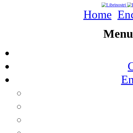
Home
Enc
Menu 
C
En