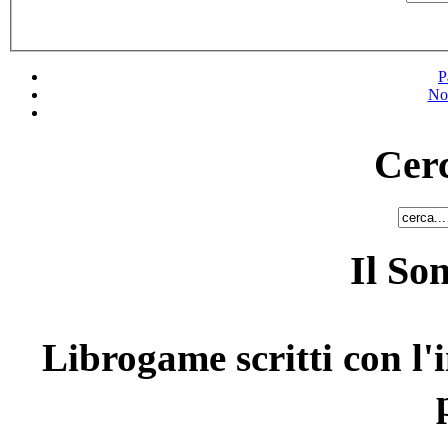
P
No
Cerc
Il So
Librogame scritti con l'i