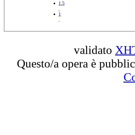
1.5
1
validato
XH
Questo/a opera è pubblic
C