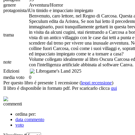
genere
Avventura/Horror
protagonista/i
Un timido e impacciato impiegato
Benvenuto, caro lettore, nel Regno di Carcosa. Questa a
Speculum edita da Aristea, Se non hai letto il precedent
immaginario, puoi tranquillamente gettarti in questa bre
in visita da alcuni cugini, stai rientrando a Carcosa a bor
trama
vista di un antico villaggio con le case dai tetti a punta 
scendere dal treno per vivere una inusuale avventura. N
colline fuori Carcosa, così come i suoi villaggi e, soprat
ed impacciato impiegato come te a tornare a casa?
Volume collegato idealmente al libro Oscura Carcosa edit
note
con l'intelligenza artificiale abbinata al software Canva.
Edizioni
Librogame's Land
2025
media voto
0
Per questo libro é presente 1 recensione (
leggi recensione
)
Il libro é disponibile in formato pdf. Per scaricarlo clicca
qui
commenti
ordina per:
data commento
voto