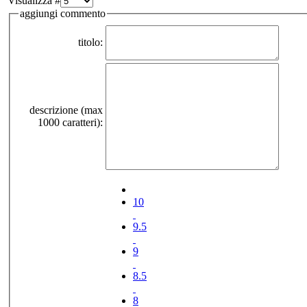
Visualizza #
aggiungi commento
titolo:
descrizione (max
1000 caratteri):
10
9.5
9
8.5
8