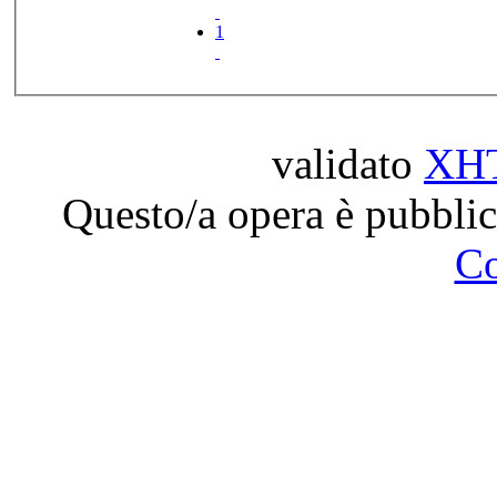
1
validato
XH
Questo/a opera è pubblic
C