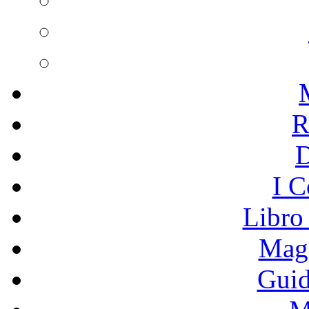
R
I C
Libro
Mage
Guid