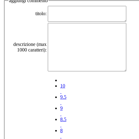
aggiungi commento
titolo:
descrizione (max
1000 caratteri):
10
9.5
9
8.5
8