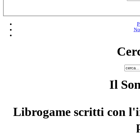
P
No
Cerc
Il So
Librogame scritti con l'i