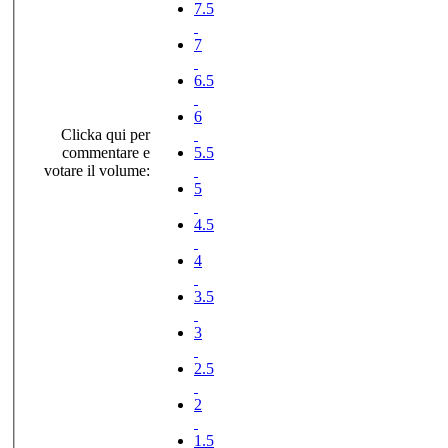
7.5
7
6.5
6
Clicka qui per
commentare e
5.5
votare il volume:
5
4.5
4
3.5
3
2.5
2
1.5