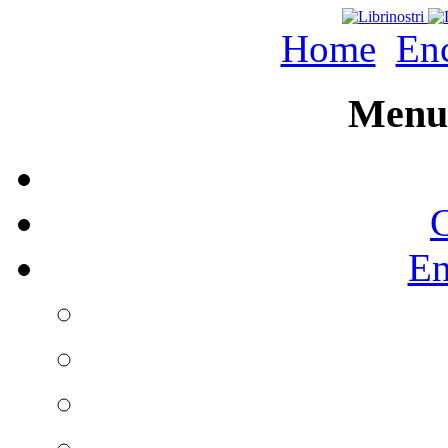
Home
Enc
Menu 
C
En