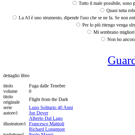
Tutto il male possibile, sono p
Quasi tutta rob
La AI è uno strumento, dipende l'uso che se ne fa. Se non ent
Per lo più ritengo venga sfru
Mi sembrano migliori d
Non ho ancora 
Guarda
dettaglio libro
titolo
Fuga dalle Tenebre
volume
0
titolo
Flight from the Dark
originale
serie
Lupo Solitario 40 Anni
autore/i
Joe Dever
Alberto Dal Lago
illustratore/i
Francesco Mattioli
Richard Longmore
traduttore/i
Paolo Maggi