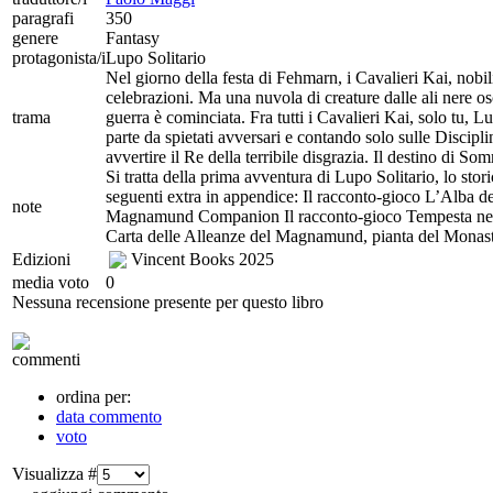
paragrafi
350
genere
Fantasy
protagonista/i
Lupo Solitario
Nel giorno della festa di Fehmarn, i Cavalieri Kai, nobi
celebrazioni. Ma una nuvola di creature dalle ali nere osc
trama
guerra è cominciata. Fra tutti i Cavalieri Kai, solo tu, L
parte da spietati avversari e contando solo sulle Discipli
avvertire il Re della terribile disgrazia. Il destino di S
Si tratta della prima avventura di Lupo Solitario, lo stor
seguenti extra in appendice: Il racconto-gioco L’Alba de
note
Magnamund Companion Il racconto-gioco Tempesta nelle
Carta delle Alleanze del Magnamund, pianta del Monas
Edizioni
Vincent Books
2025
media voto
0
Nessuna recensione presente per questo libro
commenti
ordina per:
data commento
voto
Visualizza #