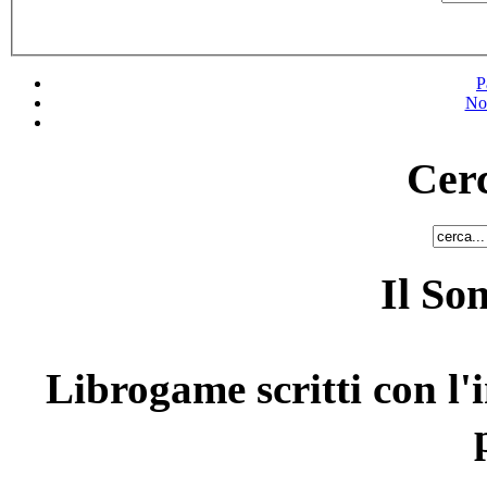
P
No
Cerc
Il So
Librogame scritti con l'i