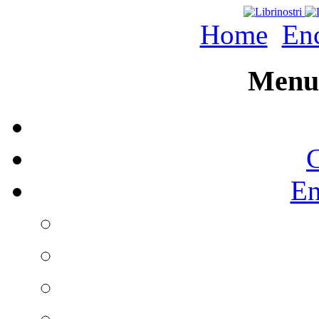
Home
Enc
Menu 
C
En