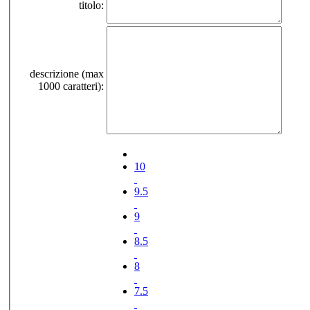
titolo:
descrizione (max
1000 caratteri):
10
9.5
9
8.5
8
7.5