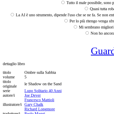
Tutto il male possibile, sono p
Quasi tutta rob
La AI è uno strumento, dipende l'uso che se ne fa. Se non ent
Per lo più ritengo venga sfru
Mi sembrano migliori d
Non ho ancora 
Guarda
dettaglio libro
titolo
Ombre sulla Sabbia
volume
5
titolo
le Shadow on the Sand
originale
serie
Lupo Solitario 40 Anni
autore/i
Joe Dever
Francesco Mattioli
illustratore/i
Gary Chalk
Richard Longmore
traduttore/i
Paolo Maggi