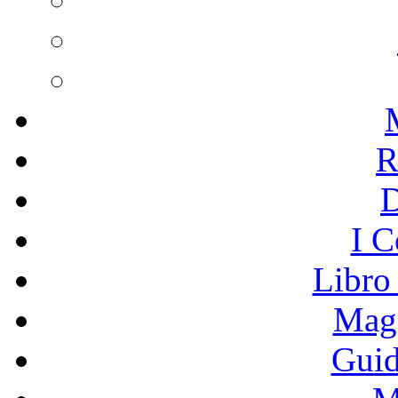
R
I C
Libro
Mage
Guid