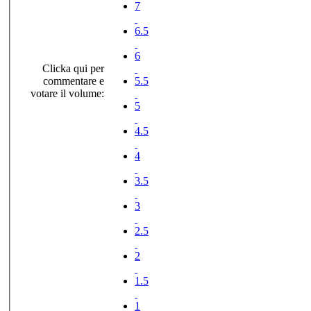
7
6.5
6
Clicka qui per
commentare e
5.5
votare il volume:
5
4.5
4
3.5
3
2.5
2
1.5
1