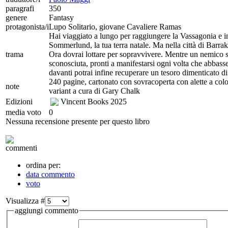
paragrafi
350
genere
Fantasy
protagonista/i
Lupo Solitario, giovane Cavaliere Ramas
Hai viaggiato a lungo per raggiungere la Vassagonia e im
Sommerlund, la tua terra natale. Ma nella città di Barrak
trama
Ora dovrai lottare per sopravvivere. Mentre un nemico spie
sconosciuta, pronti a manifestarsi ogni volta che abbasser
davanti potrai infine recuperare un tesoro dimenticato 
240 pagine, cartonato con sovracoperta con alette a colori
note
variant a cura di Gary Chalk
Edizioni
Vincent Books
2025
media voto
0
Nessuna recensione presente per questo libro
commenti
ordina per:
data commento
voto
Visualizza #
aggiungi commento