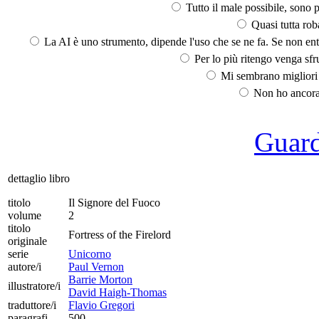
Tutto il male possibile, sono p
Quasi tutta rob
La AI è uno strumento, dipende l'uso che se ne fa. Se non ent
Per lo più ritengo venga sfru
Mi sembrano migliori d
Non ho ancora 
Guarda
dettaglio libro
titolo
Il Signore del Fuoco
volume
2
titolo
Fortress of the Firelord
originale
serie
Unicorno
autore/i
Paul Vernon
Barrie Morton
illustratore/i
David Haigh-Thomas
traduttore/i
Flavio Gregori
paragrafi
500