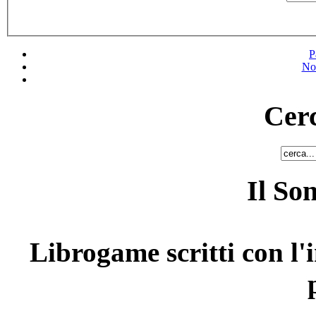
P
No
Cerc
Il So
Librogame scritti con l'i