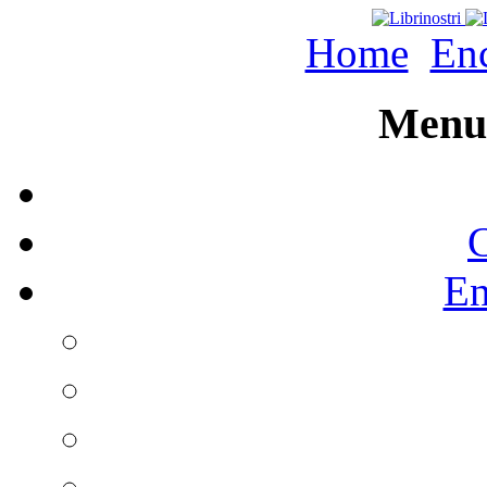
Home
Enc
Menu 
C
En