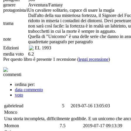
genere
Avventura/Fantasy
protagonista/i
Un cavaliere solitario, capace di usare la magia
Dall'alto della sua misteriosa fortezza, il Signore del F
ridotto in miseria i contadini dei dintorni. Devi penetrar
trama
non sarà così facile: la fortezza è in realtà un labirinto, u
trabocchetti in cui la morte è sempre in agguato.
Quella di "Unicorno" è una delle serie che danno in assol
note
quadrettate paragrafo per paragrafo
Edizioni
EL
1993
media voto
6.2
Per questo libro é presente 1 recensione (
leggi recensione
)
commenti
ordina per:
data commento
voto
gabrieleud
5
2019-07-16 13:05:03
Monco
Una storia incompleta, difficilmente godibile. E un unicorno che ancor
Mornon
7.5
2019-07-17 09:13:39