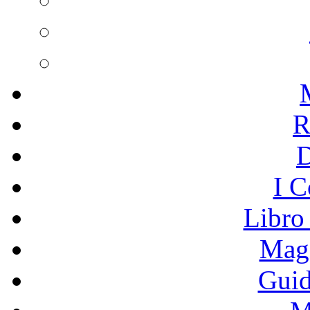
R
I C
Libro
Mage
Guid