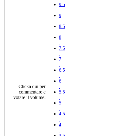
9.5
9
8.5
8
7.5
7
6.5
6
Clicka qui per
commentare e
5.5
votare il volume:
5
4.5
4
3.5