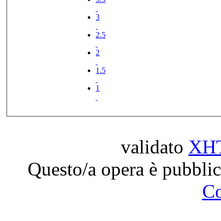
3
2.5
2
1.5
1
validato
XH
Questo/a opera è pubblic
C