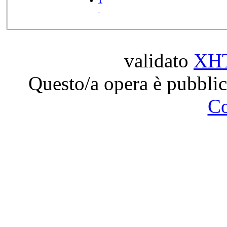
1
validato
XH
Questo/a opera è pubblic
C