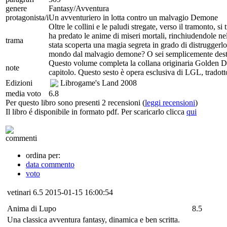
genere
Fantasy/Avventura
protagonista/i
Un avventuriero in lotta contro un malvagio Demone
Oltre le collini e le paludi stregate, verso il tramonto, s
ha predato le anime di miseri mortali, rinchiudendole ne
trama
stata scoperta una magia segreta in grado di distruggerlo.
mondo dal malvagio demone? O sei semplicemente destin
Questo volume completa la collana originaria Golden Drago
note
capitolo. Questo sesto è opera esclusiva di LGL, tradotto
Edizioni
Librogame's Land
2008
media voto
6.8
Per questo libro sono presenti 2 recensioni (
leggi recensioni
)
Il libro é disponibile in formato pdf. Per scaricarlo clicca
qui
commenti
ordina per:
data commento
voto
vetinari
6.5
2015-01-15 16:00:54
Anima di Lupo
8.5
Una classica avventura fantasy, dinamica e ben scritta.