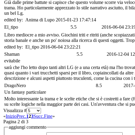
Già dalle prime battute si capisce che questo volume scorre via veloce
trama. Ho particolarmente apprezzato lo stile narrativo asciutto, il bil
un bel Lg.
edited by: Anima di Lupo 2015-01-23 17:47:14
El_tipo
5.5
2016-06-04 23:1
Libro mediocre a mio avviso. Giochini triti e ritriti (anche scopiazzati 
storia banale e anche un po' noiosa alla ricerca di questi oggetti. Tro
edited by: El_tipo 2016-06-04 23:22:21
Shaman
5.5
2016-12-04 12
evitabile
sarà che l'ho letto dopo tanti altri LG (e a una certa età) ma l'ho tro
quasi quanto i vari trucchetti sparsi per il libro, copiaincollati da alt
descrizione e alcuni aspetti piuttosto truculenti, come la cucina con i
DragoNero
8.5
2017-
Un fantasy particolare
Molto interessante la trama e le scelte etiche che si è costretti a fare 
su scelte logiche nella maggior parte dei casi. Un'avventura che si può
Visualizza #
«
Inizio
Prec.
1
2
3
Succ.
Fine
»
Pagina 2 di 3
aggiungi commento