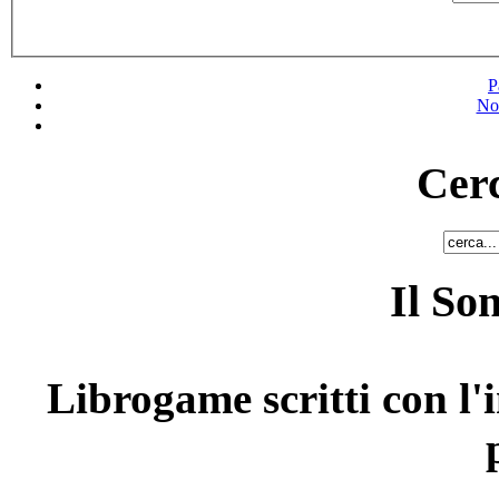
P
No
Cerc
Il So
Librogame scritti con l'i