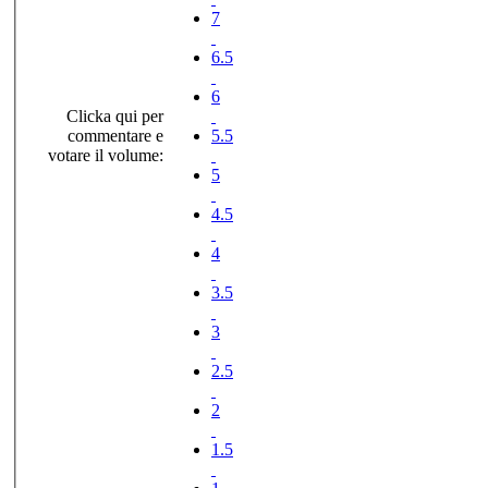
7
6.5
6
Clicka qui per
commentare e
5.5
votare il volume:
5
4.5
4
3.5
3
2.5
2
1.5