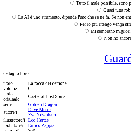
Tutto il male possibile, sono p
Quasi tutta rob
La AI è uno strumento, dipende l'uso che se ne fa. Se non ent
Per lo più ritengo venga sfru
Mi sembrano migliori d
Non ho ancora 
Guarda
dettaglio libro
titolo
La rocca del demone
volume
6
titolo
Castle of Lost Souls
originale
serie
Golden Dragon
Dave Morris
autore/i
Yve Newnham
illustratore/i
Leo Hartas
traduttore/i
Enrico Zappia
paragrafi
309