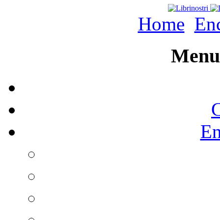
Home
Enc
Menu 
C
En