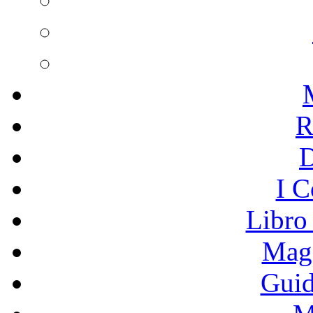
R
I C
Libro
Mage
Guid