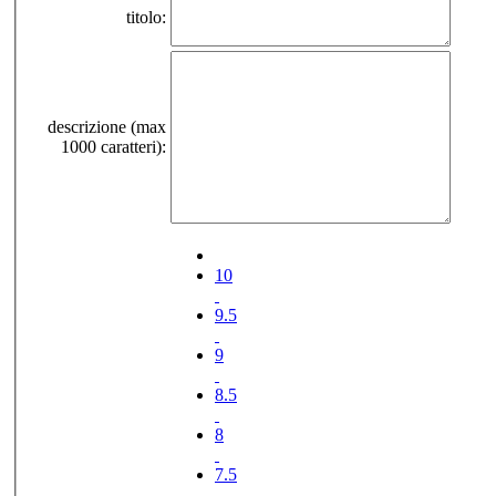
titolo:
descrizione (max
1000 caratteri):
10
9.5
9
8.5
8
7.5