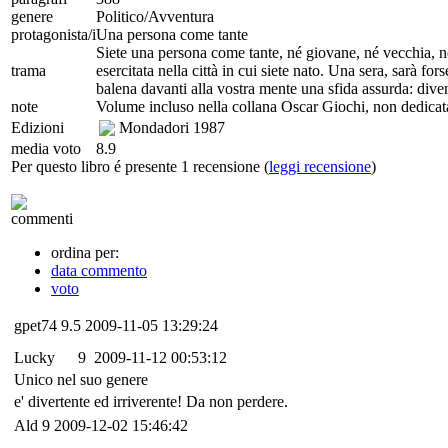
genere
Politico/Avventura
protagonista/i
Una persona come tante
Siete una persona come tante, né giovane, né vecchia, né
trama
esercitata nella città in cui siete nato. Una sera, sarà 
balena davanti alla vostra mente una sfida assurda: diven
note
Volume incluso nella collana Oscar Giochi, non dedicata 
Edizioni
Mondadori
1987
media voto
8.9
Per questo libro é presente 1 recensione (
leggi recensione
)
commenti
ordina per:
data commento
voto
gpet74
9.5
2009-11-05 13:29:24
Lucky
9
2009-11-12 00:53:12
Unico nel suo genere
e' divertente ed irriverente! Da non perdere.
Ald
9
2009-12-02 15:46:42