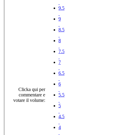
9.5
9
8.5
8
7.5
7
6.5
6
Clicka qui per
commentare e
5.5
votare il volume:
5
4.5
4