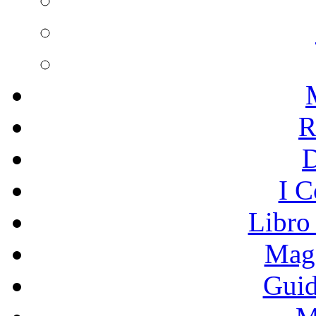
R
I C
Libro
Mage
Guid