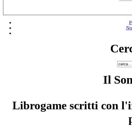
P
No
Cerc
Il So
Librogame scritti con l'i