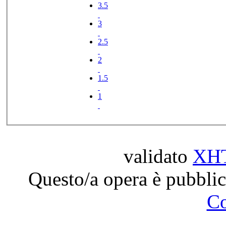
3.5
3
2.5
2
1.5
1
validato
XH
Questo/a opera è pubblic
C