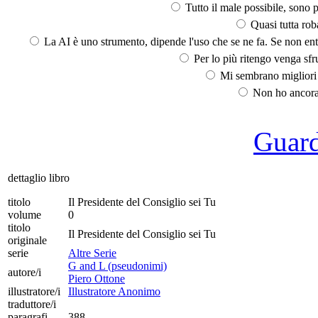
Tutto il male possibile, sono p
Quasi tutta rob
La AI è uno strumento, dipende l'uso che se ne fa. Se non ent
Per lo più ritengo venga sfru
Mi sembrano migliori d
Non ho ancora 
Guarda
dettaglio libro
titolo
Il Presidente del Consiglio sei Tu
volume
0
titolo
Il Presidente del Consiglio sei Tu
originale
serie
Altre Serie
G and L (pseudonimi)
autore/i
Piero Ottone
illustratore/i
Illustratore Anonimo
traduttore/i
paragrafi
388