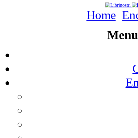
Home
Enc
Menu 
C
En