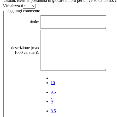
casuali. Bella la possibilità di giocare il libro per un verso da uomo
Visualizza #
aggiungi commento
titolo:
descrizione (max
1000 caratteri):
10
9.5
9
8.5