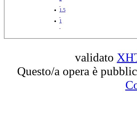
1.5
1
validato
XH
Questo/a opera è pubblic
C