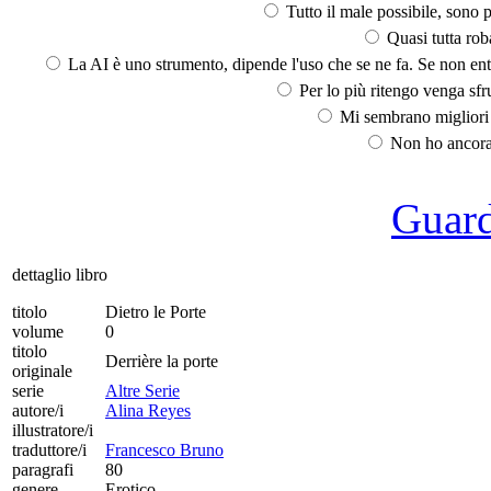
Tutto il male possibile, sono p
Quasi tutta rob
La AI è uno strumento, dipende l'uso che se ne fa. Se non ent
Per lo più ritengo venga sfru
Mi sembrano migliori d
Non ho ancora 
Guarda
dettaglio libro
titolo
Dietro le Porte
volume
0
titolo
Derrière la porte
originale
serie
Altre Serie
autore/i
Alina Reyes
illustratore/i
traduttore/i
Francesco Bruno
paragrafi
80
genere
Erotico