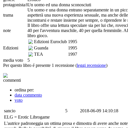
protagonista/i
Un uomo ed una donna sconosciuti
Un uomo e una donna entrano separatamente in un piccolo
trama
aspetterà una nuova esperienza sessuale, ma anche delle 
incontrarsi e restare insieme per sempre, o riprendere le r
Il libro offre una lettura speculare sia per lui che, roves
note
40 per l'avventura maschile, 40 per quella femminile. Ali
libro gioco.
Edizioni Euroclub
1995
Edizioni
Guanda
1995
TEA
1997
media voto
5
Per questo libro é presente 1 recensione (
leggi recensione
)
commenti
ordina per:
data commento
voto
sancio
5
2018-06-09 14:10:18
ELG = Erotic Librogame
L'autrice padroneggia un ottima prosa e dimostra di avere anche notev