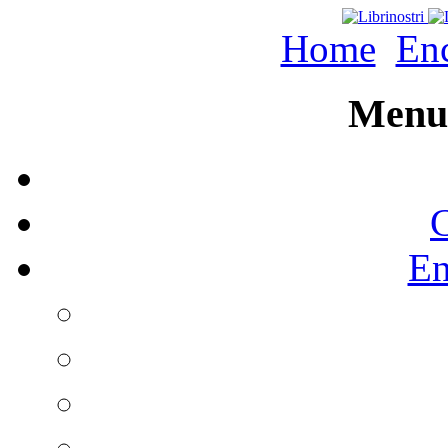
Home
Enc
Menu 
C
En