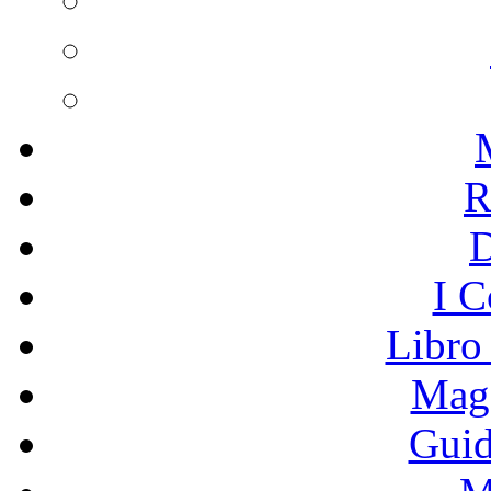
R
I C
Libro
Mage
Guid