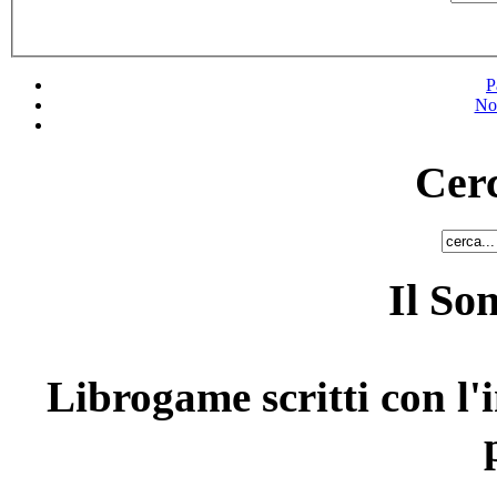
P
No
Cerc
Il So
Librogame scritti con l'i