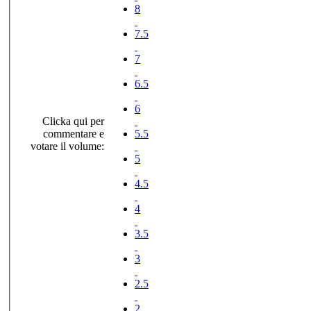
8
7.5
7
6.5
6
Clicka qui per
commentare e
5.5
votare il volume:
5
4.5
4
3.5
3
2.5
2