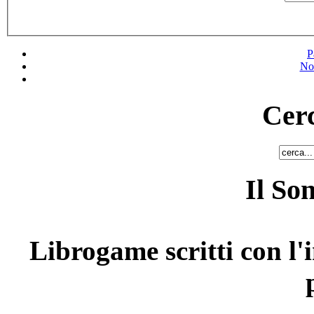
P
No
Cerc
Il So
Librogame scritti con l'i