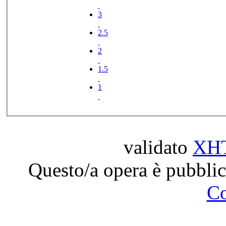
3
2.5
2
1.5
1
validato
XH
Questo/a opera è pubblic
C