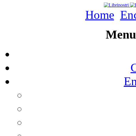
Home
Enc
Menu 
C
En