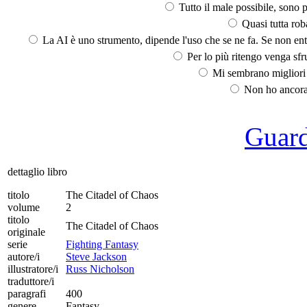
Tutto il male possibile, sono p
Quasi tutta rob
La AI è uno strumento, dipende l'uso che se ne fa. Se non ent
Per lo più ritengo venga sfru
Mi sembrano migliori d
Non ho ancora 
Guarda
dettaglio libro
titolo
The Citadel of Chaos
volume
2
titolo
The Citadel of Chaos
originale
serie
Fighting Fantasy
autore/i
Steve Jackson
illustratore/i
Russ Nicholson
traduttore/i
paragrafi
400
genere
Fantasy