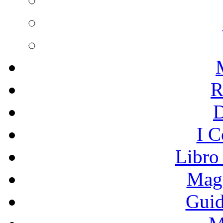
R
I C
Libro
Mage
Guid