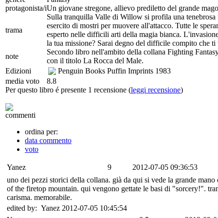
protagonista/i
Un giovane stregone, allievo prediletto del grande mag
Sulla tranquilla Valle di Willow si profila una tenebros
esercito di mostri per muovere all'attacco. Tutte le sper
trama
esperto nelle difficili arti della magia bianca. L'invasi
la tua missione? Sarai degno del difficile compito che ti 
Secondo libro nell'ambito della collana Fighting Fantasy
note
con il titolo La Rocca del Male.
Edizioni
Penguin Books Puffin Imprints
1983
media voto
8.8
Per questo libro é presente 1 recensione (
leggi recensione
)
commenti
ordina per:
data commento
voto
Yanez
9
2012-07-05 09:36:53
uno dei pezzi storici della collana. già da qui si vede la grande mano 
of the firetop mountain. qui vengono gettate le basi di "sorcery!". tr
carisma. memorabile.
edited by: Yanez 2012-07-05 10:45:54