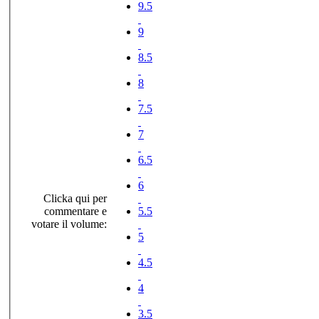
9.5
9
8.5
8
7.5
7
6.5
6
Clicka qui per
commentare e
5.5
votare il volume:
5
4.5
4
3.5