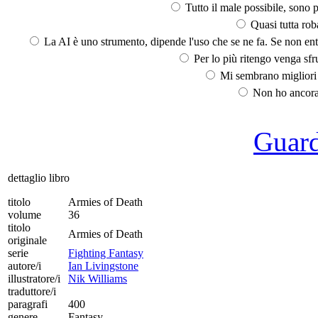
Tutto il male possibile, sono p
Quasi tutta rob
La AI è uno strumento, dipende l'uso che se ne fa. Se non ent
Per lo più ritengo venga sfru
Mi sembrano migliori d
Non ho ancora 
Guarda
dettaglio libro
titolo
Armies of Death
volume
36
titolo
Armies of Death
originale
serie
Fighting Fantasy
autore/i
Ian Livingstone
illustratore/i
Nik Williams
traduttore/i
paragrafi
400
genere
Fantasy