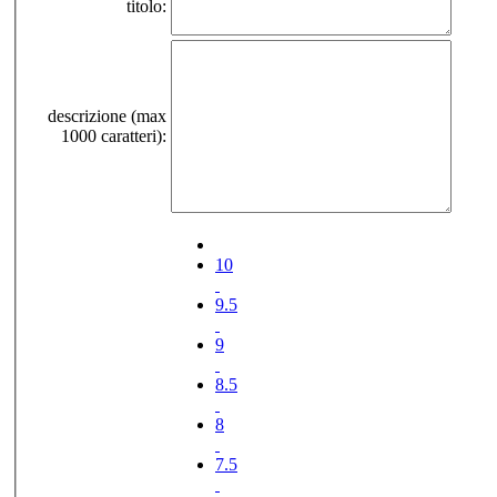
titolo:
descrizione (max
1000 caratteri):
10
9.5
9
8.5
8
7.5