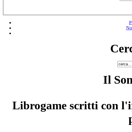
P
No
Cerc
Il So
Librogame scritti con l'i