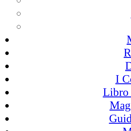
R
I C
Libro
Mage
Guid