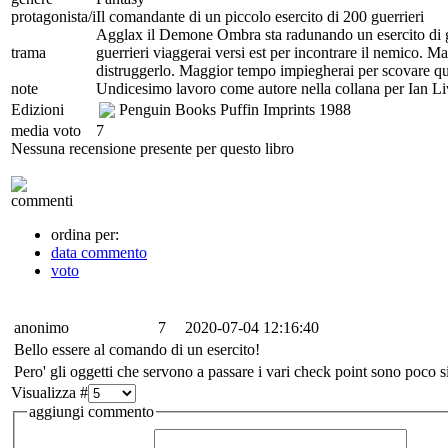
protagonista/i
Il comandante di un piccolo esercito di 200 guerrieri
Agglax il Demone Ombra sta radunando un esercito di gu
trama
guerrieri viaggerai versi est per incontrare il nemico.
distruggerlo. Maggior tempo impiegherai per scovare quest
note
Undicesimo lavoro come autore nella collana per Ian Li
Edizioni
Penguin Books Puffin Imprints
1988
media voto
7
Nessuna recensione presente per questo libro
commenti
ordina per:
data commento
voto
anonimo
7
2020-07-04 12:16:40
Bello essere al comando di un esercito!
Pero' gli oggetti che servono a passare i vari check point sono poco sig
Visualizza #
aggiungi commento