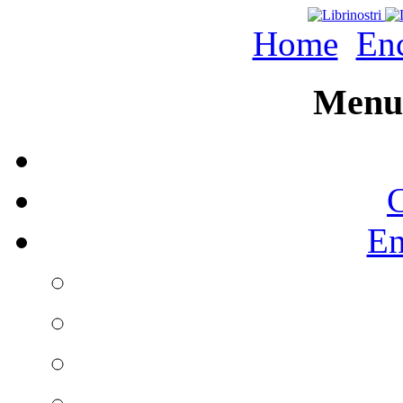
Home
Enc
Menu 
C
En