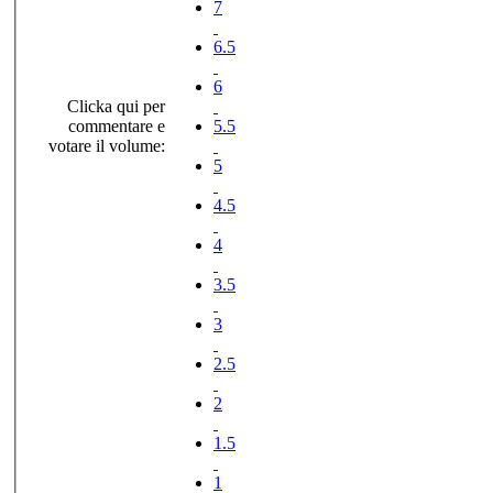
7
6.5
6
Clicka qui per
commentare e
5.5
votare il volume:
5
4.5
4
3.5
3
2.5
2
1.5
1