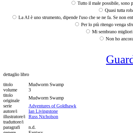
Tutto il male possibile, sono p
Quasi tutta rob
La AI è uno strumento, dipende l'uso che se ne fa. Se non ent
Per lo più ritengo venga sfru
Mi sembrano migliori d
Non ho ancora 
Guarda
dettaglio libro
titolo
Mudworm Swamp
volume
3
titolo
Mudworm Swamp
originale
serie
Adventures of Goldhawk
autore/i
Ian Livingstone
illustratore/i
Russ Nicholson
traduttore/i
paragrafi
n.d.
genere
Fantasy