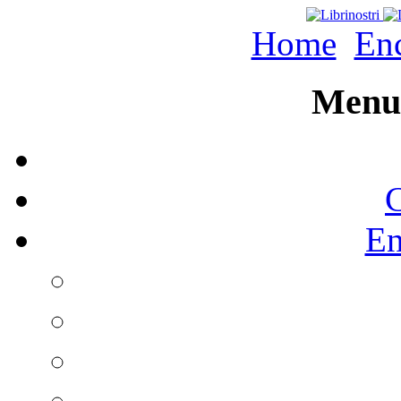
Home
Enc
Menu 
C
En