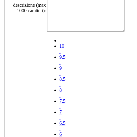
descrizione (max
1000 caratteri):
10
9.5
9
8.5
8
7.5
7
6.5
6