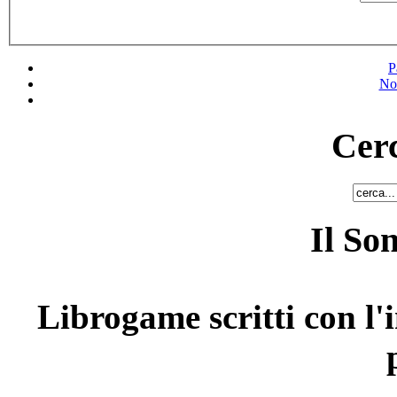
P
No
Cerc
Il So
Librogame scritti con l'i