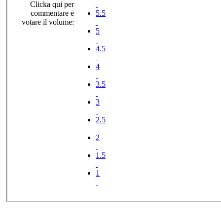
Clicka qui per
commentare e
5.5
votare il volume:
5
4.5
4
3.5
3
2.5
2
1.5
1