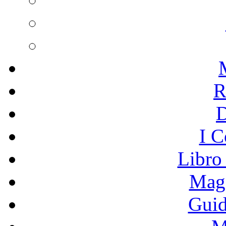
R
I C
Libro
Mage
Guid