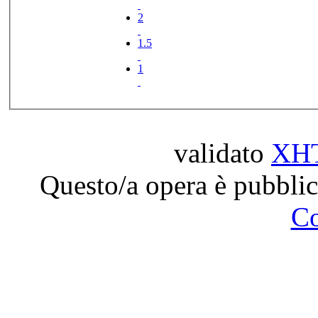
2
1.5
1
validato
XH
Questo/a opera è pubblic
C