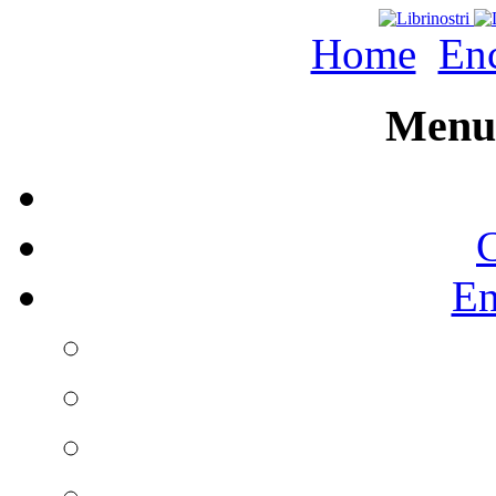
Home
Enc
Menu 
C
En