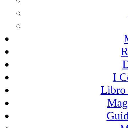
R
I C
Libro
Mage
Guid