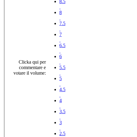
8.5
8
7.5
7
6.5
6
Clicka qui per
commentare e
5.5
votare il volume:
5
4.5
4
3.5
3
2.5