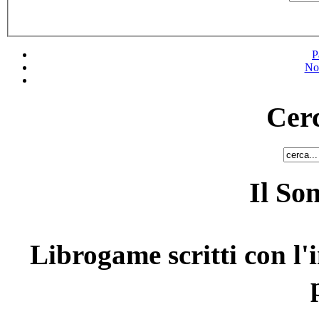
P
No
Cerc
Il So
Librogame scritti con l'i