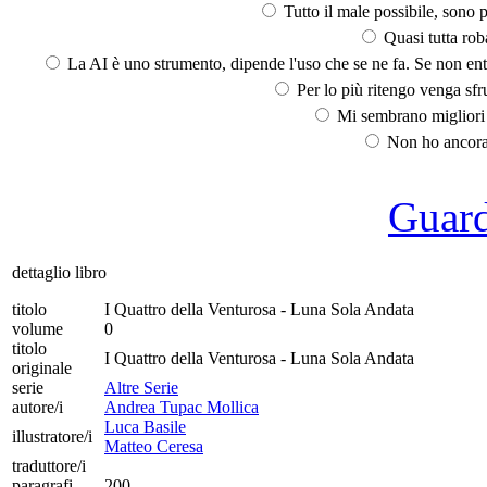
Tutto il male possibile, sono p
Quasi tutta rob
La AI è uno strumento, dipende l'uso che se ne fa. Se non ent
Per lo più ritengo venga sfru
Mi sembrano migliori d
Non ho ancora 
Guarda
dettaglio libro
titolo
I Quattro della Venturosa - Luna Sola Andata
volume
0
titolo
I Quattro della Venturosa - Luna Sola Andata
originale
serie
Altre Serie
autore/i
Andrea Tupac Mollica
Luca Basile
illustratore/i
Matteo Ceresa
traduttore/i
paragrafi
200