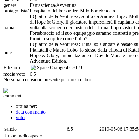
genere
Fantascienza/Avventura
protagonista/i
Il capitano dei bersaglieri Milo Fortebraccio
I Quattro della Venturosa, scritto da Andrea Tupac Moll
di Hope & Glory. Il giocatore impersonerà il capitano d
trama
volta alla scoperta dei misteri della Luna. Imprevisto, 
Fortebraccio ed il suo equipaggio saranno costretti a pren
Pronti a scoprire come finirà?
I Quattro della Venturosa: Luna, sola andata è basato s
Pignatelli e Mauro Lobo, lo stesso della trilogia di Ka
note
Hope & Glory, ambientazione di Davide Mana e uno dei
Adventure Edition.
Edizioni
Space Orange 42
2019
media voto
6.5
Nessuna recensione presente per questo libro
commenti
ordina per:
data commento
voto
sancio
6.5
2019-05-06 17:35:5
Un'ora nello spazio