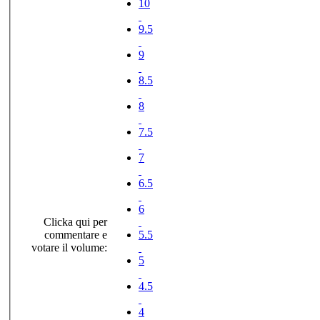
10
9.5
9
8.5
8
7.5
7
6.5
6
Clicka qui per
commentare e
5.5
votare il volume:
5
4.5
4