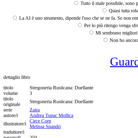
Tutto il male possibile, sono p
Quasi tutta rob
La AI è uno strumento, dipende l'uso che se ne fa. Se non ent
Per lo più ritengo venga sfru
Mi sembrano migliori d
Non ho ancora 
Guarda
dettaglio libro
titolo
Stregoneria Rusticana: Duellante
volume
3
titolo
Stregoneria Rusticana: Duellante
originale
serie
Zaira
autore/i
Andrea Tupac Mollica
Circe Corp
illustratore/i
Melissa Spandri
traduttore/i
paragrafi
250