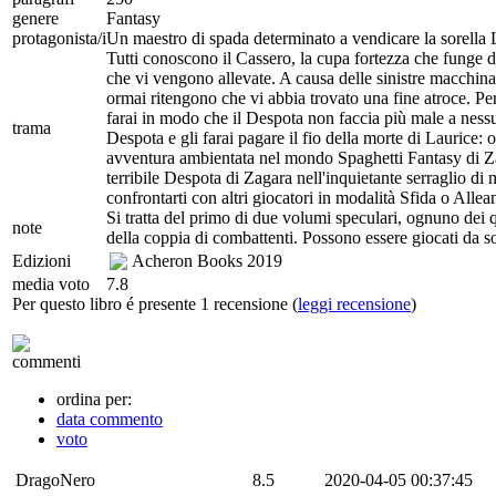
genere
Fantasy
protagonista/i
Un maestro di spada determinato a vendicare la sorella 
Tutti conoscono il Cassero, la cupa fortezza che funge da
che vi vengono allevate. A causa delle sinistre macchinazi
ormai ritengono che vi abbia trovato una fine atroce. Per
farai in modo che il Despota non faccia più male a nessuno
trama
Despota e gli farai pagare il fio della morte di Laurice:
avventura ambientata nel mondo Spaghetti Fantasy di Zap
terribile Despota di Zagara nell'inquietante serraglio di m
confrontarti con altri giocatori in modalità Sfida o Allea
Si tratta del primo di due volumi speculari, ognuno dei qu
note
della coppia di combattenti. Possono essere giocati da sol
Edizioni
Acheron Books
2019
media voto
7.8
Per questo libro é presente 1 recensione (
leggi recensione
)
commenti
ordina per:
data commento
voto
DragoNero
8.5
2020-04-05 00:37:45