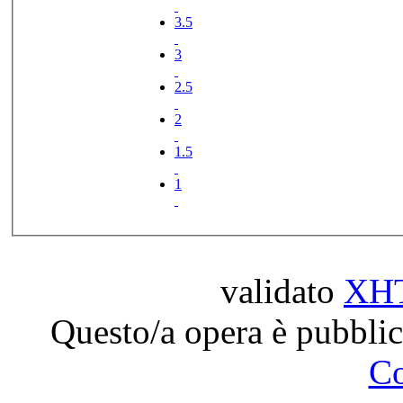
3.5
3
2.5
2
1.5
1
validato
XH
Questo/a opera è pubblic
C