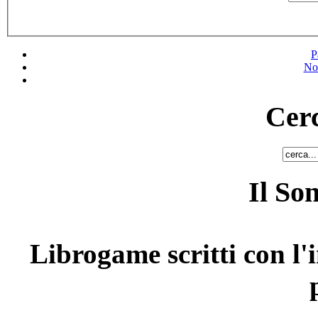
P
No
Cerc
Il So
Librogame scritti con l'i