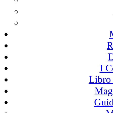
R
I C
Libro
Mage
Guid