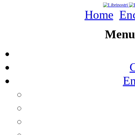
Home
Enc
Menu 
C
En