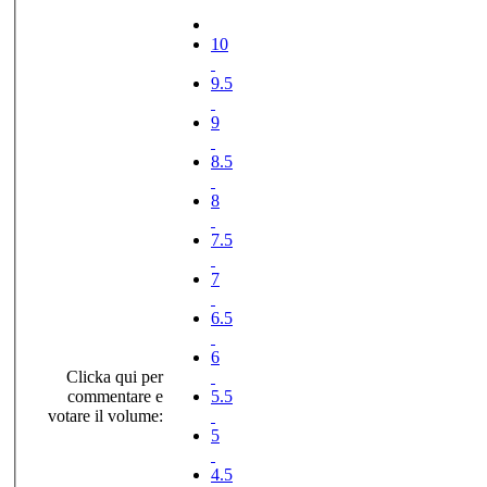
10
9.5
9
8.5
8
7.5
7
6.5
6
Clicka qui per
commentare e
5.5
votare il volume:
5
4.5