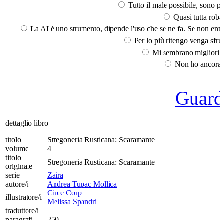
Tutto il male possibile, sono p
Quasi tutta rob
La AI è uno strumento, dipende l'uso che se ne fa. Se non ent
Per lo più ritengo venga sfru
Mi sembrano migliori d
Non ho ancora 
Guarda
dettaglio libro
titolo
Stregoneria Rusticana: Scaramante
volume
4
titolo
Stregoneria Rusticana: Scaramante
originale
serie
Zaira
autore/i
Andrea Tupac Mollica
Circe Corp
illustratore/i
Melissa Spandri
traduttore/i
paragrafi
250