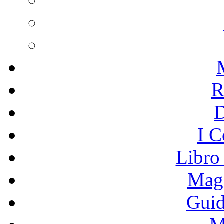
R
I C
Libro
Mage
Guid