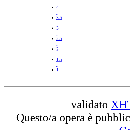
4
3.5
3
2.5
2
1.5
1
validato
XH
Questo/a opera è pubblic