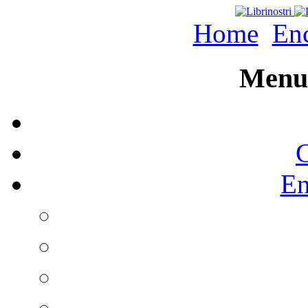
Home
Enc
Menu 
C
En