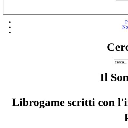
P
No
Cerc
Il So
Librogame scritti con l'i