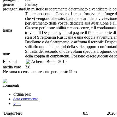
genere
Fantasy
protagonista/i
Un misterioso scaramante determinato a vendicare la c
Tutti conoscono il Cassero, la cupa fortezza che funge da
che vi vengono allevate. Le abiette arti della vivisezione
pervertimento delle vostre, dedicate alla guarigione e a
Cassero per le sue abilità e conoscenze, e lì condannata al
trama
troverai il Despota e gli farai pagare il fio della morte 
stesso! Stregoneria Rusticana è una doppia avventura a
Duellante o da Scaramante, e affronta il terribile Despota
solitario uno dei due libri della serie, oppure confrontart
Si tratta del secondo di due volumi speculari, ognuno dei 
note
della coppia di combattenti. Possono essere giocati da sol
Edizioni
Acheron Books
2019
media voto
7.8
Nessuna recensione presente per questo libro
commenti
ordina per:
data commento
voto
DragoNero
8.5
2020-