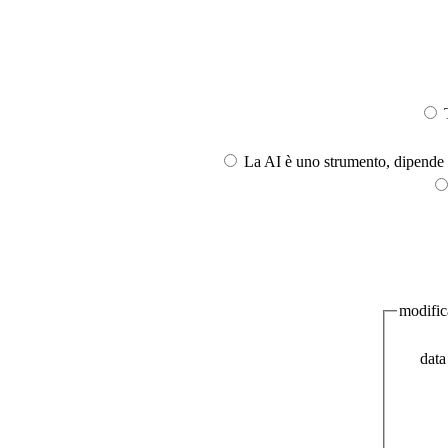
T
La AI è uno strumento, dipende l
modific
dat