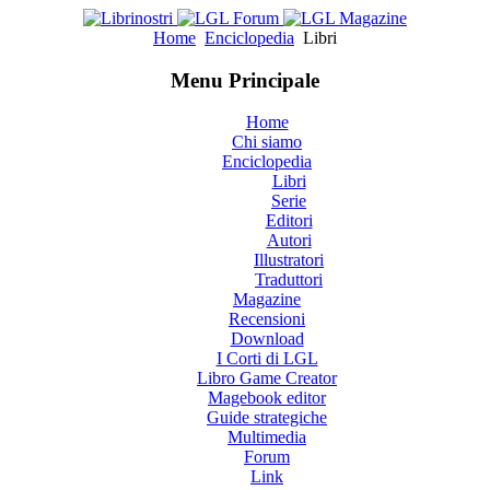
Home
Enciclopedia
Libri
Menu Principale
Home
Chi siamo
Enciclopedia
Libri
Serie
Editori
Autori
Illustratori
Traduttori
Magazine
Recensioni
Download
I Corti di LGL
Libro Game Creator
Magebook editor
Guide strategiche
Multimedia
Forum
Link