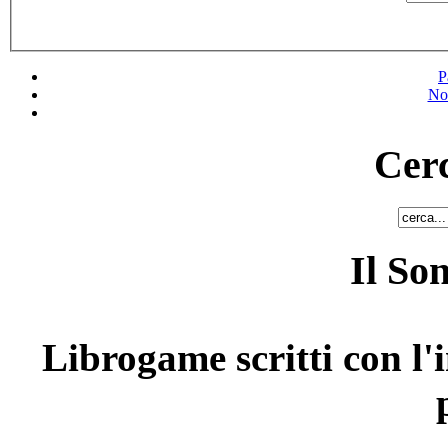
P
No
Cerc
Il So
Librogame scritti con l'i