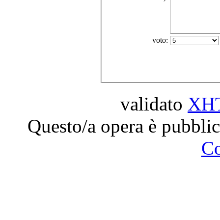
voto:
validato
XH
Questo/a opera è pubblic
C