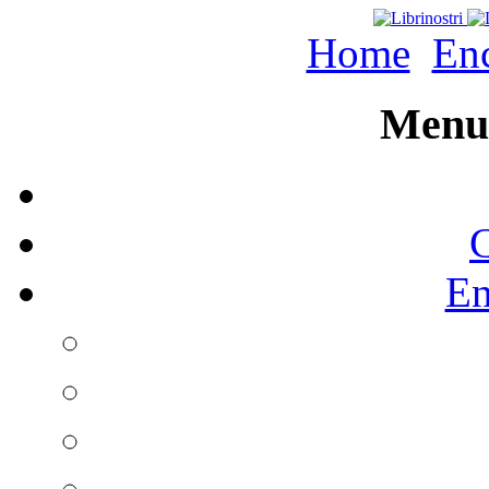
Home
Enc
Menu 
C
En