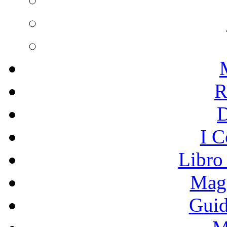
R
I C
Libro
Mage
Guid