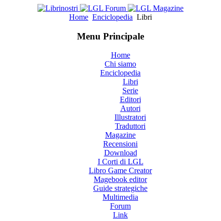
Home
Enciclopedia
Libri
Menu Principale
Home
Chi siamo
Enciclopedia
Libri
Serie
Editori
Autori
Illustratori
Traduttori
Magazine
Recensioni
Download
I Corti di LGL
Libro Game Creator
Magebook editor
Guide strategiche
Multimedia
Forum
Link