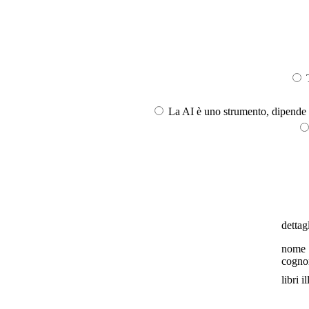
T
La AI è uno strumento, dipende l
dettagl
nome
cogn
libri il