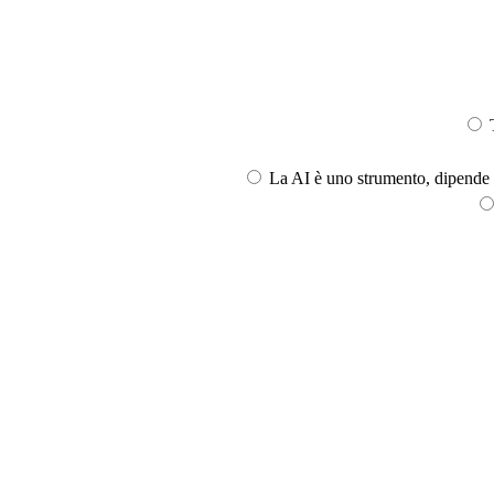
T
La AI è uno strumento, dipende l