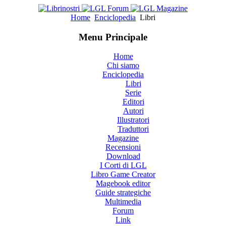
Home
Enciclopedia
Libri
Menu Principale
Home
Chi siamo
Enciclopedia
Libri
Serie
Editori
Autori
Illustratori
Traduttori
Magazine
Recensioni
Download
I Corti di LGL
Libro Game Creator
Magebook editor
Guide strategiche
Multimedia
Forum
Link