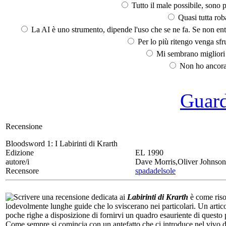
Tutto il male possibile, sono p
Quasi tutta rob
La AI è uno strumento, dipende l'uso che se ne fa. Se non ent
Per lo più ritengo venga sfru
Mi sembrano migliori d
Non ho ancora 
Guarda
Recensione
Bloodsword 1:
I Labirinti di Krarth
Edizione
EL 1990
autore/i
Dave Morris,Oliver Johnson
Recensore
spadadelsole
Scrivere una recensione dedicata ai
Labirinti di Krarth
è come risol
lodevolmente lunghe guide che lo sviscerano nei particolari. Un arti
poche righe a disposizione di fornirvi un quadro esauriente di questo
Come sempre si comincia con un antefatto che ci introduce nel vivo de