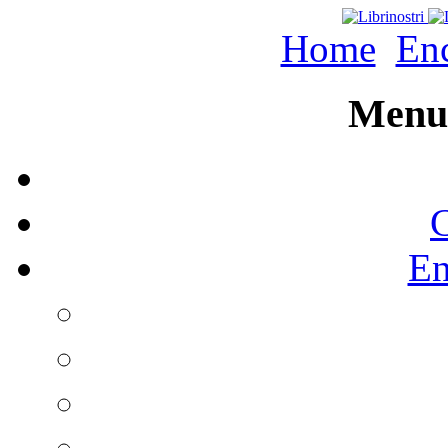
Home
Enc
Menu 
C
En