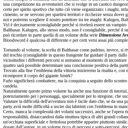
una competizione tra avventurieri che si svolge in un caotico dungeon 
certo per spirito sportivo che tutto ciò viene organizzato: i maghi, inf
cimento, se ne servono per spartirsi territori e ricchezze senza dover
noi e potremo scegliere il nostro potettore tra tre maghi: Kalugen, Bal
Vyl è decisamente sconsigliabile perché si rivelerà essere un vampiro c
Balthasar. Kalugen, allo stesso modo, non è consigliabile, perché il s
può ricordare in parte quella di un volume della serie
Dimensione Av
Bloodsword è qualcosa di differente e per certi versi assai più comple
Tornando al volume, la scelta di Balthasar come padrino, invece, si riv
del teschio (consigliabile in questo frangente far guidare il party dall
vicissitudini i differenti percorsi si uniranno al momento di incontra
quattro sarà possibile determinare una conclusione positiva della parti
Trovato alla fine l’emblema della vittoria inizieremo la risalita e, con
ricomporre il corpo del gigante Smirk?
Farlo significherà combattere, ma la conquista a seguito dello scontro d
candela.
Naturalmente questo primo volume ha anche una funzione di tutorial, i
potenziamento per i personaggi, specialmente per lo stregone, che usci
Valutare la difficoltà dell'avventura non è facile dato che, se da una
party avrà molte difficoltà a uscire dai labirinti con l'emblema in man
Certo, manca la complessità dei volumi successivi, anche se l'opera r
responsabilità, distaccandosi dalla struttura tipica di altri grandi coll
un'occhiata superficiale e frettolosa potrebbe apparire piuttosto simile
dosate dall’autore, in un volume ricco di percorsi e sotto-percorsi, d