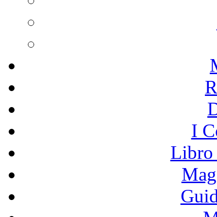
R
I C
Libro
Mage
Guid