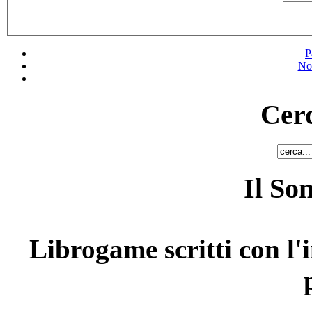
P
No
Cerc
Il So
Librogame scritti con l'i