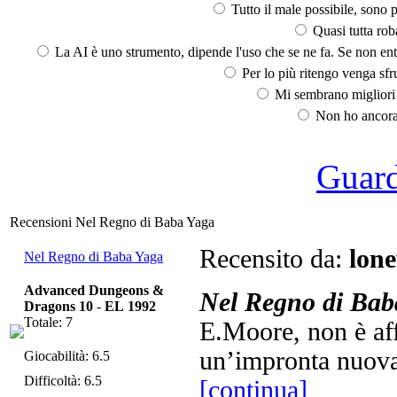
Tutto il male possibile, sono p
Quasi tutta rob
La AI è uno strumento, dipende l'uso che se ne fa. Se non ent
Per lo più ritengo venga sfru
Mi sembrano migliori d
Non ho ancora 
Guarda
Recensioni Nel Regno di Baba Yaga
Recensito da:
lon
Nel Regno di Baba Yaga
Advanced Dungeons &
Nel Regno di Bab
Dragons 10
-
EL 1992
Totale: 7
E.Moore, non è aff
un’impronta nuova,
Giocabilità: 6.5
Difficoltà: 6.5
[continua]