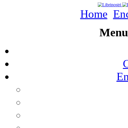
Home
Enc
Menu 
C
En