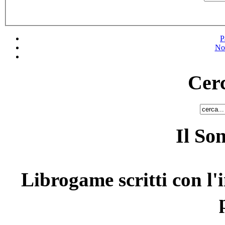
P
No
Cerc
Il So
Librogame scritti con l'i