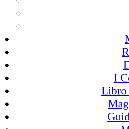
R
I C
Libro
Mage
Guid