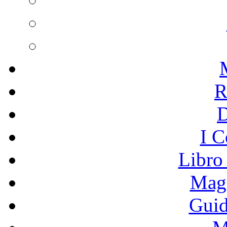
R
I C
Libro
Mage
Guid