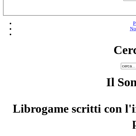
P
No
Cerc
Il So
Librogame scritti con l'i