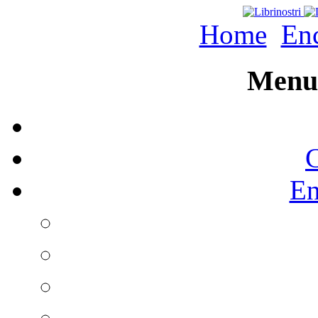
Home
Enc
Menu 
C
En