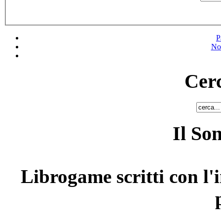
P
No
Cerc
Il So
Librogame scritti con l'i