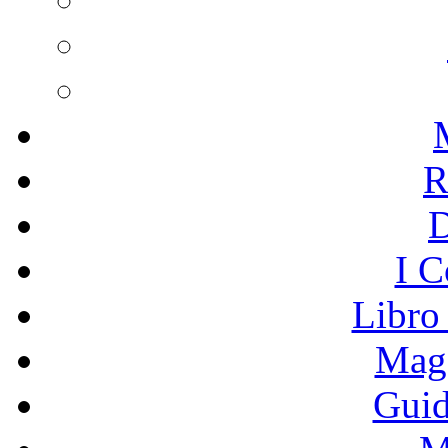
R
I C
Libro
Mage
Guid