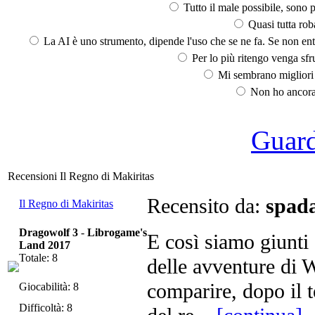
Tutto il male possibile, sono p
Quasi tutta rob
La AI è uno strumento, dipende l'uso che se ne fa. Se non ent
Per lo più ritengo venga sfru
Mi sembrano migliori d
Non ho ancora 
Guarda
Recensioni Il Regno di Makiritas
Recensito da:
spada
Il Regno di Makiritas
Dragowolf 3
-
Librogame's
E così siamo giunti 
Land 2017
Totale: 8
delle avventure di W
comparire, dopo il t
Giocabilità: 8
Difficoltà: 8