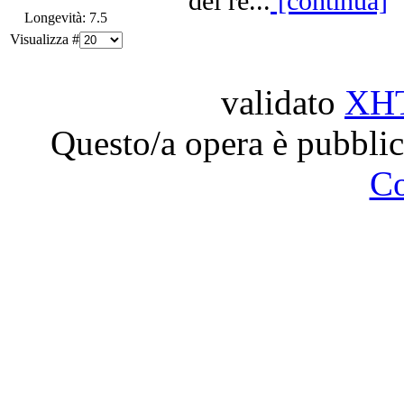
del re...
[continua]
Longevità: 7.5
Visualizza #
validato
XH
Questo/a opera è pubblic
C