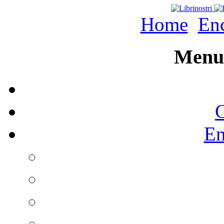
Home
Enc
Menu 
C
En