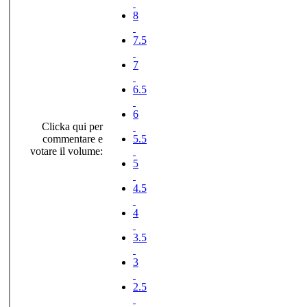
8
7.5
7
6.5
6
Clicka qui per
commentare e
5.5
votare il volume:
5
4.5
4
3.5
3
2.5