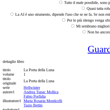
Tutto il male possibile, sono p
Quasi tutta rob
La AI è uno strumento, dipende l'uso che se ne fa. Se non ent
Per lo più ritengo venga sfru
Mi sembrano migliori d
Non ho ancora 
Guarda
dettaglio libro
titolo
La Porta della Luna
volume
1
titolo
La Porta della Luna
originale
serie
Hellwinter
autore/i
Andrea Tupac Mollica
Fabio Porfidia
illustratore/i
Maria Rosaria Monticelli
Tazio Bettin
traduttore/i