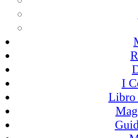
R
I C
Libro
Mage
Guid