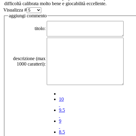
difficoltà calibrata molto bene e giocabilità eccellente.
Visualizza #
aggiungi commento
titolo:
descrizione (max
1000 caratteri):
10
9.5
9
8.5