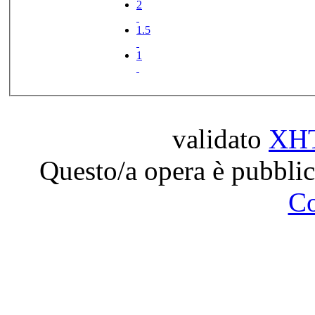
2
1.5
1
validato
XH
Questo/a opera è pubblic
C