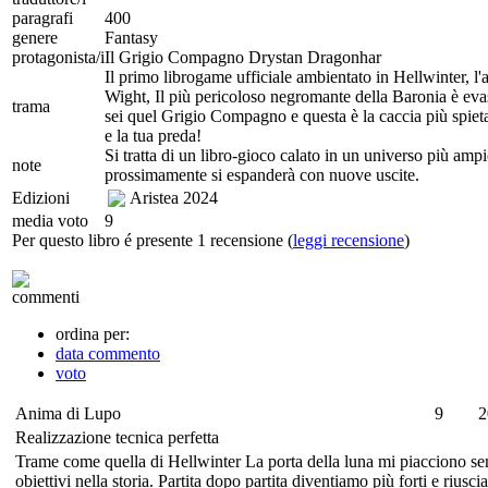
paragrafi
400
genere
Fantasy
protagonista/i
Il Grigio Compagno Drystan Dragonhar
Il primo librogame ufficiale ambientato in Hellwinter, 
Wight, Il più pericoloso negromante della Baronia è eva
trama
sei quel Grigio Compagno e questa è la caccia più spietata
e la tua preda!
Si tratta di un libro-gioco calato in un universo più 
note
prossimamente si espanderà con nuove uscite.
Edizioni
Aristea
2024
media voto
9
Per questo libro é presente 1 recensione (
leggi recensione
)
commenti
ordina per:
data commento
voto
Anima di Lupo
9
2
Realizzazione tecnica perfetta
Trame come quella di Hellwinter La porta della luna mi piacciono sempr
obiettivi nella storia. Partita dopo partita diventiamo più forti e rius