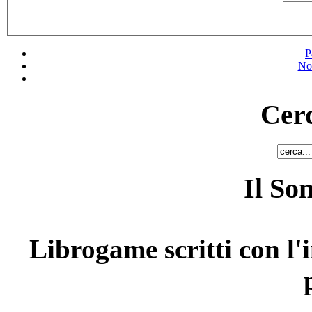
P
No
Cerc
Il So
Librogame scritti con l'i