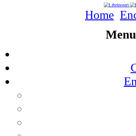
Home
Enc
Menu 
C
En