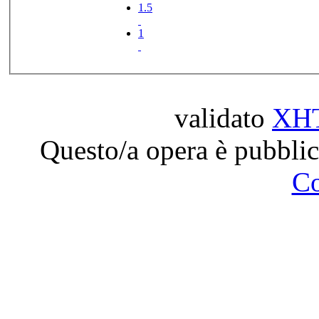
1.5
1
validato
XH
Questo/a opera è pubblic
C