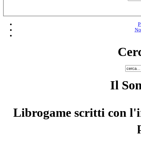
P
No
Cerc
Il So
Librogame scritti con l'i