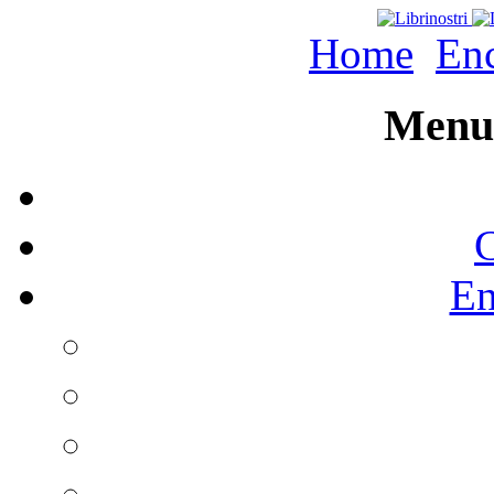
Home
Enc
Menu 
C
En