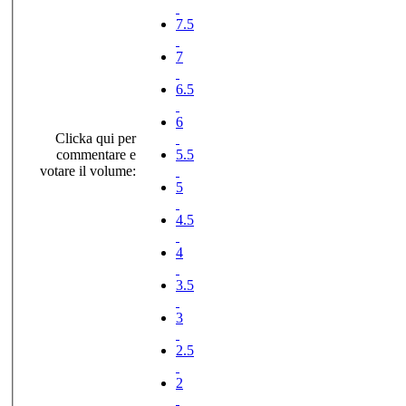
7.5
7
6.5
6
Clicka qui per
commentare e
5.5
votare il volume:
5
4.5
4
3.5
3
2.5
2