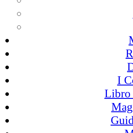
R
I C
Libro
Mage
Guid