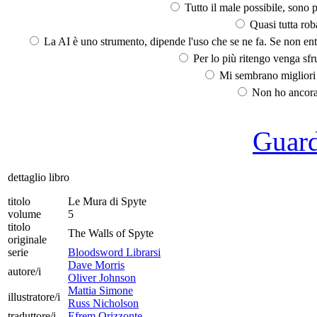
Tutto il male possibile, sono p
Quasi tutta rob
La AI è uno strumento, dipende l'uso che se ne fa. Se non ent
Per lo più ritengo venga sfru
Mi sembrano migliori d
Non ho ancora 
Guarda
dettaglio libro
titolo
Le Mura di Spyte
volume
5
titolo
The Walls of Spyte
originale
serie
Bloodsword Librarsi
Dave Morris
autore/i
Oliver Johnson
Mattia Simone
illustratore/i
Russ Nicholson
traduttore/i
Efrem Orizzonte