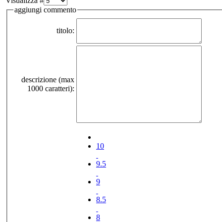
Visualizza #
aggiungi commento
titolo:
descrizione (max
1000 caratteri):
10
9.5
9
8.5
8