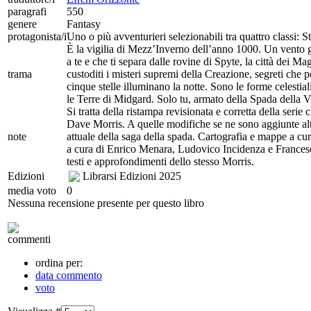
paragrafi
550
genere
Fantasy
protagonista/i
Uno o più avventurieri selezionabili tra quattro classi: 
È la vigilia di Mezz’Inverno dell’anno 1000. Un vento ge
a te e che ti separa dalle rovine di Spyte, la città dei M
trama
custoditi i misteri supremi della Creazione, segreti che p
cinque stelle illuminano la notte. Sono le forme celestiali
le Terre di Midgard. Solo tu, armato della Spada della Vi
Si tratta della ristampa revisionata e corretta della serie
Dave Morris. A quelle modifiche se ne sono aggiunte altr
note
attuale della saga della spada. Cartografia e mappe a c
a cura di Enrico Menara, Ludovico Incidenza e Frances
testi e approfondimenti dello stesso Morris.
Edizioni
Librarsi Edizioni
2025
media voto
0
Nessuna recensione presente per questo libro
commenti
ordina per:
data commento
voto