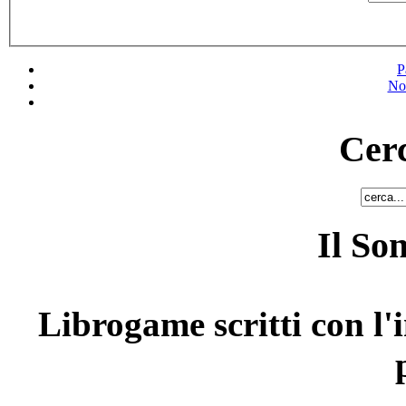
P
No
Cerc
Il So
Librogame scritti con l'i