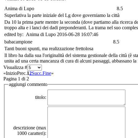
Anima di Lupo
8.5
Superlativa la parte iniziale del Lg dove governiamo la città
Da 10 la prima parte mentre la seconda (dove partiamo alla ricerca del
troppo alta e i lanci dei dadi preponderanti. La trama nel suo comple
edited by: Anima di Lupo 2016-06-28 16:07:46
babacampione
8.5
Tanti buoni spunti, ma realizzazione frettolosa
Il libro ha dalla sua l'originalità del sistema gestionale della città (è s
unita ad una certa mancanza di cura di alcuni passaggi, abbassano la 
Visualizza #
«
Inizio
Prec.
1
2
Succ.
Fine
»
Pagina 1 di 2
aggiungi commento
titolo:
descrizione (max
1000 caratteri):