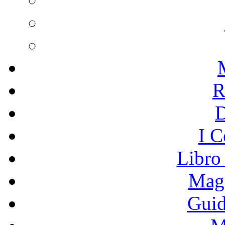
R
I C
Libro
Mage
Guid