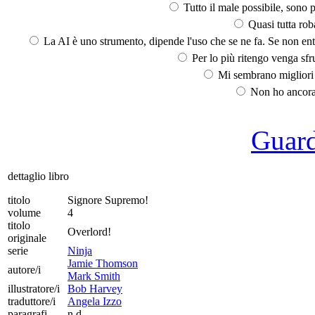
Tutto il male possibile, sono p
Quasi tutta rob
La AI è uno strumento, dipende l'uso che se ne fa. Se non ent
Per lo più ritengo venga sfru
Mi sembrano migliori d
Non ho ancora 
Guarda
dettaglio libro
titolo
Signore Supremo!
volume
4
titolo
Overlord!
originale
serie
Ninja
Jamie Thomson
autore/i
Mark Smith
illustratore/i
Bob Harvey
traduttore/i
Angela Izzo
paragrafi
n.d.