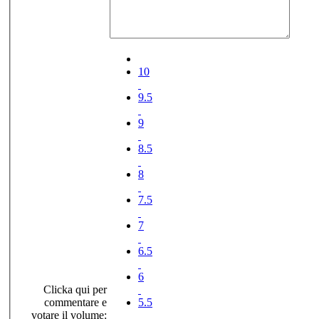
10
9.5
9
8.5
8
7.5
7
6.5
6
Clicka qui per
commentare e
5.5
votare il volume: