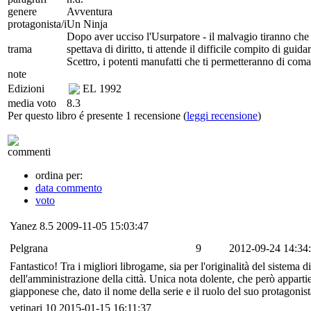
genere
Avventura
protagonista/i
Un Ninja
Dopo aver ucciso l'Usurpatore - il malvagio tiranno che 
trama
spettava di diritto, ti attende il difficile compito di guid
Scettro, i potenti manufatti che ti permetteranno di com
note
Edizioni
EL
1992
media voto
8.3
Per questo libro é presente 1 recensione (
leggi recensione
)
commenti
ordina per:
data commento
voto
Yanez
8.5
2009-11-05 15:03:47
Pelgrana
9
2012-09-24 14:34
Fantastico! Tra i migliori librogame, sia per l'originalità del sistema d
dell'amministrazione della città. Unica nota dolente, che però apparti
giapponese che, dato il nome della serie e il ruolo del suo protagonis
vetinari
10
2015-01-15 16:11:37