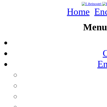
Home
Enc
Menu 
C
En