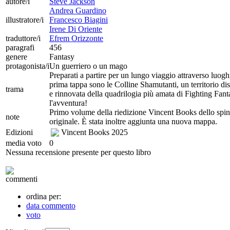
autore/i
Steve Jackson
Andrea Guardino
illustratore/i
Francesco Biagini
Irene Di Oriente
traduttore/i
Efrem Orizzonte
paragrafi
456
genere
Fantasy
protagonista/i
Un guerriero o un mago
Preparati a partire per un lungo viaggio attraverso luogh
prima tappa sono le Colline Shamutanti, un territorio dis
trama
e rinnovata della quadrilogia più amata di Fighting Fanta
l'avventura!
Primo volume della riedizione Vincent Books dello spin-of
note
originale. È stata inoltre aggiunta una nuova mappa.
Edizioni
Vincent Books
2025
media voto
0
Nessuna recensione presente per questo libro
commenti
ordina per:
data commento
voto