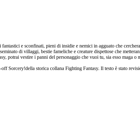
i fantastici e sconfinati, pieni di insidie e nemici in agguato che cerche
seminato di villaggi, bestie fameliche e creature dispettose che metteran
sy, potrai vestire i panni del personaggio che vuoi tu, sia esso maga o 
f Sorcery!della storica collana Fighting Fantasy. Il testo è stato revisio