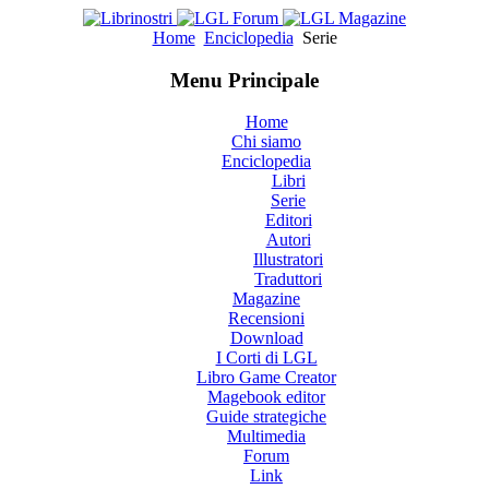
Home
Enciclopedia
Serie
Menu Principale
Home
Chi siamo
Enciclopedia
Libri
Serie
Editori
Autori
Illustratori
Traduttori
Magazine
Recensioni
Download
I Corti di LGL
Libro Game Creator
Magebook editor
Guide strategiche
Multimedia
Forum
Link