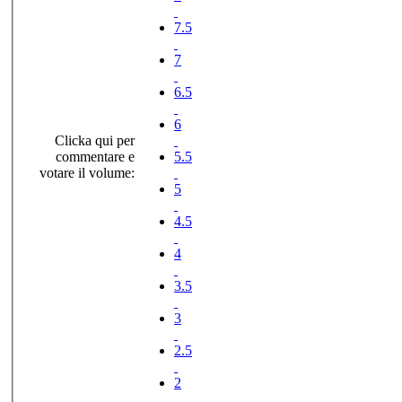
7.5
7
6.5
6
Clicka qui per
commentare e
5.5
votare il volume:
5
4.5
4
3.5
3
2.5
2