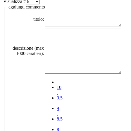
Visualizza #
aggiungi commento
titolo:
descrizione (max
1000 caratteri):
10
9.5
9
8.5
8