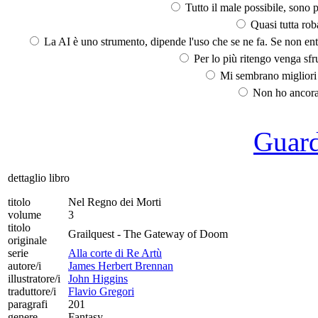
Tutto il male possibile, sono p
Quasi tutta rob
La AI è uno strumento, dipende l'uso che se ne fa. Se non ent
Per lo più ritengo venga sfru
Mi sembrano migliori d
Non ho ancora 
Guarda
dettaglio libro
titolo
Nel Regno dei Morti
volume
3
titolo
Grailquest - The Gateway of Doom
originale
serie
Alla corte di Re Artù
autore/i
James Herbert Brennan
illustratore/i
John Higgins
traduttore/i
Flavio Gregori
paragrafi
201
genere
Fantasy