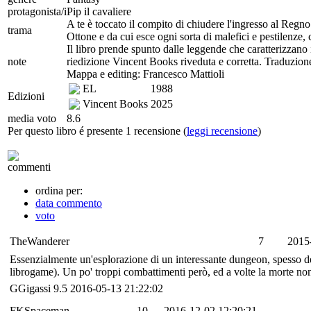
protagonista/i
Pip il cavaliere
A te è toccato il compito di chiudere l'ingresso al Regno
trama
Ottone e da cui esce ogni sorta di malefici e pestilenze, 
Il libro prende spunto dalle leggende che caratterizzano 
note
riedizione Vincent Books riveduta e corretta. Traduzion
Mappa e editing: Francesco Mattioli
EL
1988
Edizioni
Vincent Books
2025
media voto
8.6
Per questo libro é presente 1 recensione (
leggi recensione
)
commenti
ordina per:
data commento
voto
TheWanderer
7
2015
Essenzialmente un'esplorazione di un interessante dungeon, spesso del
librogame). Un po' troppi combattimenti però, ed a volte la morte non 
GGigassi
9.5
2016-05-13 21:22:02
FKSpaceman
10
2016-12-02 12:20:21