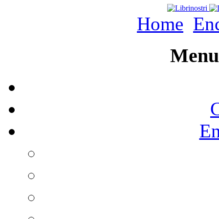
Home
Enc
Menu 
C
En