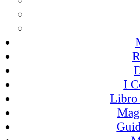
R
I C
Libro
Mage
Guid