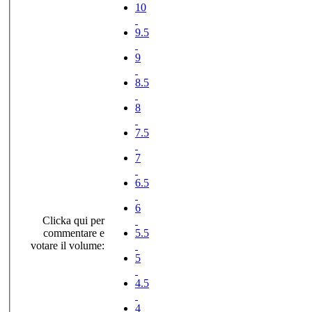
10
9.5
9
8.5
8
7.5
7
6.5
6
Clicka qui per
commentare e
5.5
votare il volume:
5
4.5
4