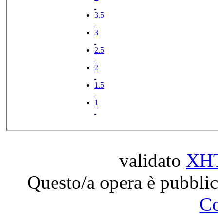
3.5
3
2.5
2
1.5
1
validato
XH
Questo/a opera è pubblic
C