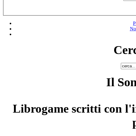
P
No
Cerc
Il So
Librogame scritti con l'i