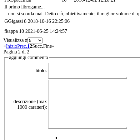
Il primo librogame...
...non si scorda mai. Detto ciò, obiettivamente, il miglior volume di q
GGigassi
8
2018-10-16 22:25:06
fkappa
10
2021-06-25 14:24:57
Visualizza #
«
Inizio
Prec.
1
2
Succ.
Fine
»
Pagina 2 di 2
aggiungi commento
titolo:
descrizione (max
1000 caratteri):