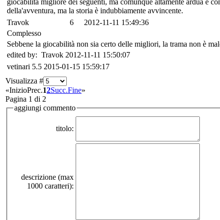
giocabilità migliore dei seguenti, ma comunque altamente ardua e conc
della'avventura, ma la storia è indubbiamente avvincente.
Travok
6
2012-11-11 15:49:36
Complesso
Sebbene la giocabilità non sia certo delle migliori, la trama non è mal
edited by: Travok 2012-11-11 15:50:07
vetinari
5.5
2015-01-15 15:59:17
Visualizza #
«
Inizio
Prec.
1
2
Succ.
Fine
»
Pagina 1 di 2
aggiungi commento
titolo:
descrizione (max
1000 caratteri):