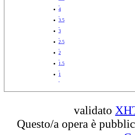
4
3.5
3
2.5
2
1.5
1
validato
XH
Questo/a opera è pubblic