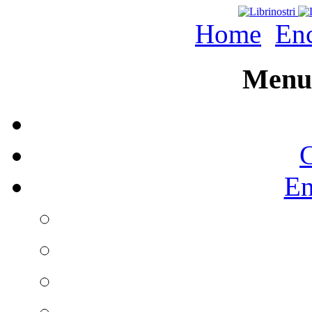
Home
Enc
Menu 
C
En