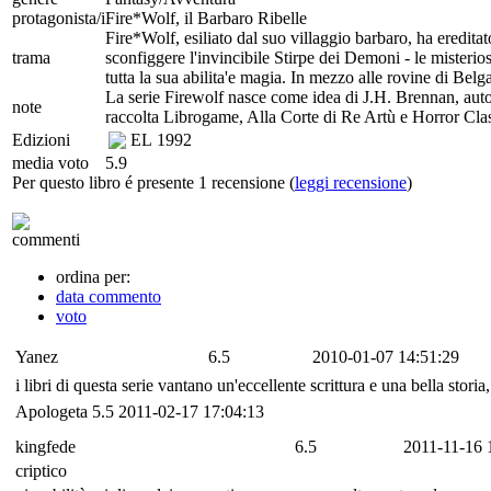
protagonista/i
Fire*Wolf, il Barbaro Ribelle
Fire*Wolf, esiliato dal suo villaggio barbaro, ha ereditat
trama
sconfiggere l'invincibile Stirpe dei Demoni - le misterios
tutta la sua abilita'e magia. In mezzo alle rovine di Belg
La serie Firewolf nasce come idea di J.H. Brennan, autore t
note
raccolta Librogame, Alla Corte di Re Artù e Horror Clas
Edizioni
EL
1992
media voto
5.9
Per questo libro é presente 1 recensione (
leggi recensione
)
commenti
ordina per:
data commento
voto
Yanez
6.5
2010-01-07 14:51:29
i libri di questa serie vantano un'eccellente scrittura e una bella storia
Apologeta
5.5
2011-02-17 17:04:13
kingfede
6.5
2011-11-16 
criptico