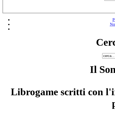
P
No
Cerc
Il So
Librogame scritti con l'i