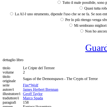
Tutto il male possibile, sono p
Quasi tutta rob
La AI è uno strumento, dipende l'uso che se ne fa. Se non ent
Per lo più ritengo venga sfru
Mi sembrano migliori d
Non ho ancora 
Guarda
dettaglio libro
titolo
Le Cripte del Terrore
volume
2
titolo
Sagas of the Demonspawn - The Crypts of Terror
originale
serie
Fire*Wolf
autore/i
James Herbert Brennan
illustratore/i
Geoff Taylor
traduttore/i
Marco Spada
paragrafi
158
genere
Fantasy/Avventura