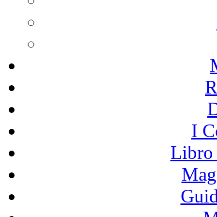
R
I C
Libro
Mage
Guid