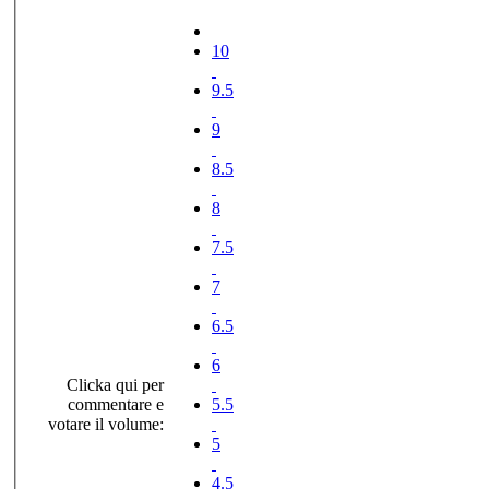
10
9.5
9
8.5
8
7.5
7
6.5
6
Clicka qui per
commentare e
5.5
votare il volume:
5
4.5