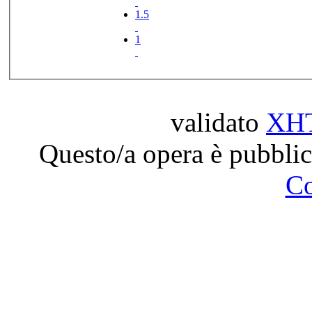
1.5
1
validato
XH
Questo/a opera è pubblic
C