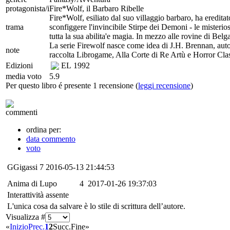
protagonista/i
Fire*Wolf, il Barbaro Ribelle
Fire*Wolf, esiliato dal suo villaggio barbaro, ha ereditat
trama
sconfiggere l'invincibile Stirpe dei Demoni - le misterios
tutta la sua abilita'e magia. In mezzo alle rovine di Belg
La serie Firewolf nasce come idea di J.H. Brennan, autore t
note
raccolta Librogame, Alla Corte di Re Artù e Horror Clas
Edizioni
EL
1992
media voto
5.9
Per questo libro é presente 1 recensione (
leggi recensione
)
commenti
ordina per:
data commento
voto
GGigassi
7
2016-05-13 21:44:53
Anima di Lupo
4
2017-01-26 19:37:03
Interattività assente
L'unica cosa da salvare è lo stile di scrittura dell’autore.
Visualizza #
«
Inizio
Prec.
1
2
Succ.
Fine
»