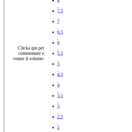
8
7.5
7
6.5
6
Clicka qui per
commentare e
5.5
votare il volume:
5
4.5
4
3.5
3
2.5
2