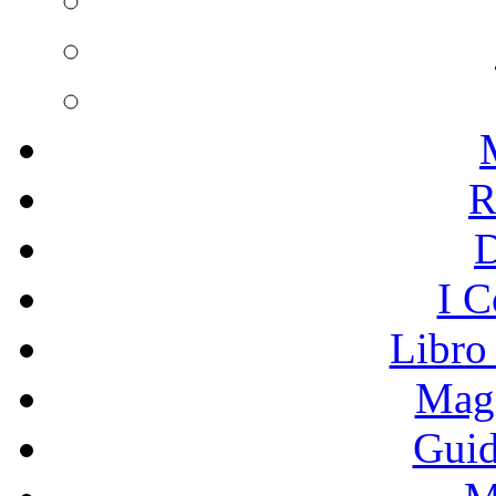
R
I C
Libro
Mage
Guid