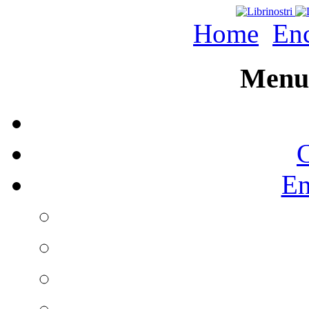
Home
Enc
Menu 
C
En