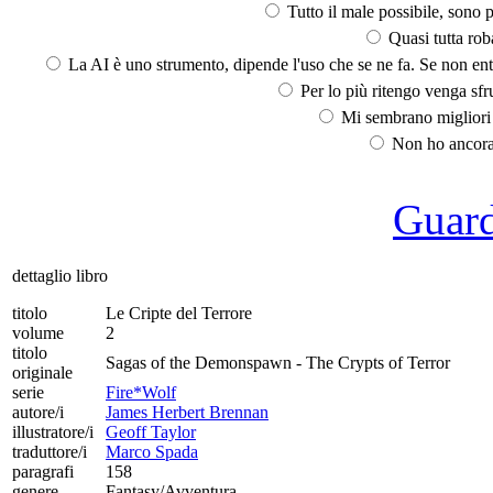
Tutto il male possibile, sono p
Quasi tutta rob
La AI è uno strumento, dipende l'uso che se ne fa. Se non ent
Per lo più ritengo venga sfru
Mi sembrano migliori d
Non ho ancora 
Guarda
dettaglio libro
titolo
Le Cripte del Terrore
volume
2
titolo
Sagas of the Demonspawn - The Crypts of Terror
originale
serie
Fire*Wolf
autore/i
James Herbert Brennan
illustratore/i
Geoff Taylor
traduttore/i
Marco Spada
paragrafi
158
genere
Fantasy/Avventura