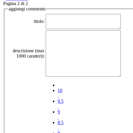
Pagina 2 di 2
aggiungi commento
titolo:
descrizione (max
1000 caratteri):
10
9.5
9
8.5