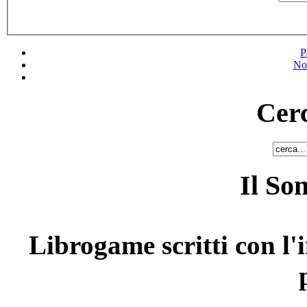
P
No
Cerc
Il So
Librogame scritti con l'i