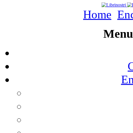
Home
Enc
Menu 
C
En