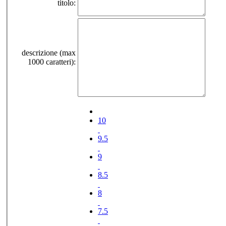
titolo:
descrizione (max
1000 caratteri):
10
9.5
9
8.5
8
7.5