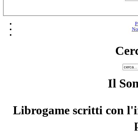
P
No
Cerc
Il So
Librogame scritti con l'i