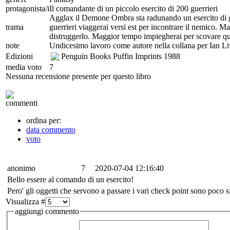
protagonista/i
Il comandante di un piccolo esercito di 200 guerrieri
Agglax il Demone Ombra sta radunando un esercito di gu
trama
guerrieri viaggerai versi est per incontrare il nemico.
distruggerlo. Maggior tempo impiegherai per scovare quest
note
Undicesimo lavoro come autore nella collana per Ian Li
Edizioni
Penguin Books Puffin Imprints
1988
media voto
7
Nessuna recensione presente per questo libro
commenti
ordina per:
data commento
voto
anonimo
7
2020-07-04 12:16:40
Bello essere al comando di un esercito!
Pero' gli oggetti che servono a passare i vari check point sono poco sig
Visualizza #
aggiungi commento