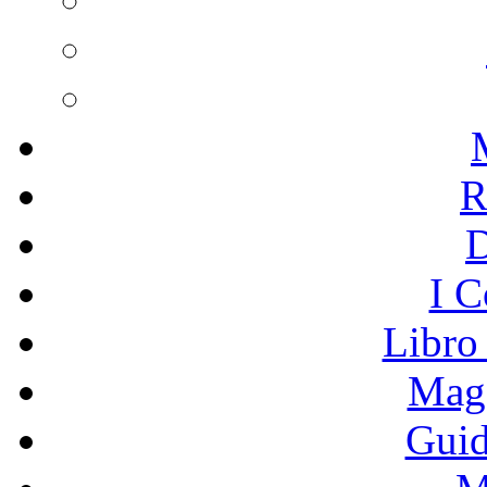
R
I C
Libro
Mage
Guid