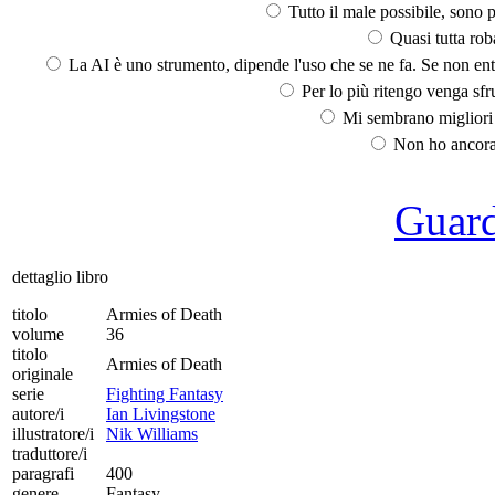
Tutto il male possibile, sono p
Quasi tutta rob
La AI è uno strumento, dipende l'uso che se ne fa. Se non ent
Per lo più ritengo venga sfru
Mi sembrano migliori d
Non ho ancora 
Guarda
dettaglio libro
titolo
Armies of Death
volume
36
titolo
Armies of Death
originale
serie
Fighting Fantasy
autore/i
Ian Livingstone
illustratore/i
Nik Williams
traduttore/i
paragrafi
400
genere
Fantasy