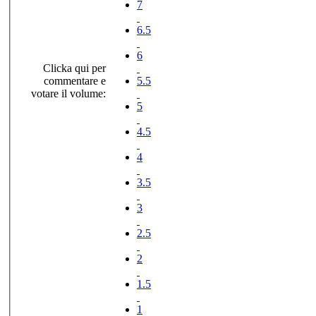
7
6.5
6
Clicka qui per
commentare e
5.5
votare il volume:
5
4.5
4
3.5
3
2.5
2
1.5
1