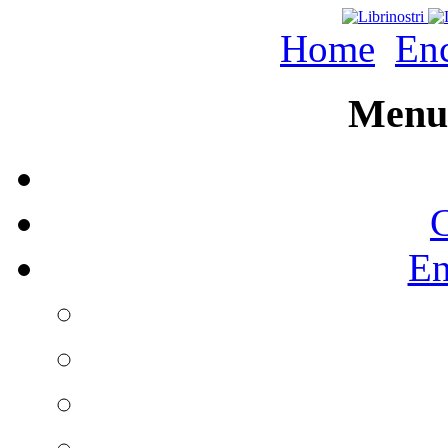
Home
Enc
Menu 
C
En