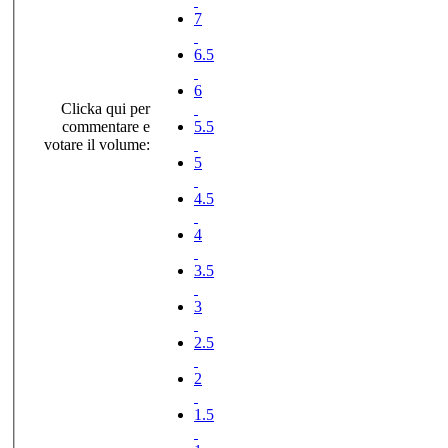
7
6.5
6
Clicka qui per
commentare e
5.5
votare il volume:
5
4.5
4
3.5
3
2.5
2
1.5