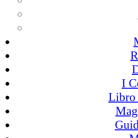
R
I C
Libro
Mage
Guid