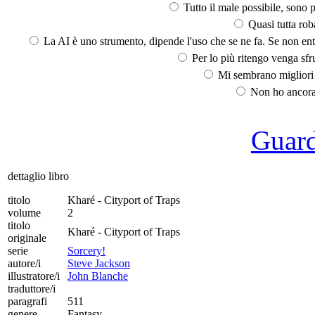
Tutto il male possibile, sono p
Quasi tutta rob
La AI è uno strumento, dipende l'uso che se ne fa. Se non ent
Per lo più ritengo venga sfru
Mi sembrano migliori d
Non ho ancora 
Guarda
dettaglio libro
titolo
Kharé - Cityport of Traps
volume
2
titolo
Kharé - Cityport of Traps
originale
serie
Sorcery!
autore/i
Steve Jackson
illustratore/i
John Blanche
traduttore/i
paragrafi
511
genere
Fantasy