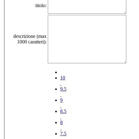
titolo:
descrizione (max
1000 caratteri):
10
9.5
9
8.5
8
7.5