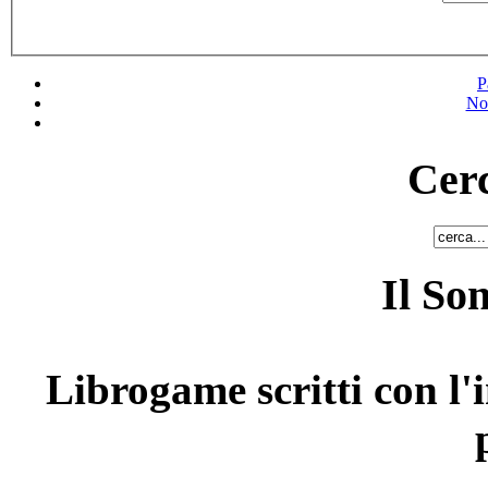
P
No
Cerc
Il So
Librogame scritti con l'i