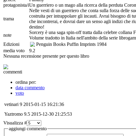
protagonista/i
Un guerriero o un mago alla ricerca della perduta Coron
Nelle vesti di un guerriero che conta sulla forza delle su
costruita per intrappolare gli incauti. Avrai bisogno di tu
trama
che incontrerai, e dovrai dare un senso agli indizi che r
destino!
Sorcery è una saga spin-off tratta dalla celebre collana F
note
Volume tradotto in Italia nell'ambito della serie librogame
Edizioni
Penguin Books Puffin Imprints
1984
media voto
9.2
Nessuna recensione presente per questo libro
commenti
ordina per:
data commento
voto
vetinari
9
2015-01-15 16:21:36
Yaztromo
9.5
2015-12-30 21:25:53
Visualizza #
aggiungi commento