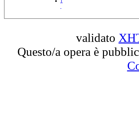
1
validato
XH
Questo/a opera è pubblic
C