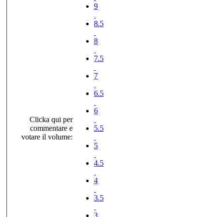
9
8.5
8
7.5
7
6.5
6
Clicka qui per
commentare e
5.5
votare il volume:
5
4.5
4
3.5
3