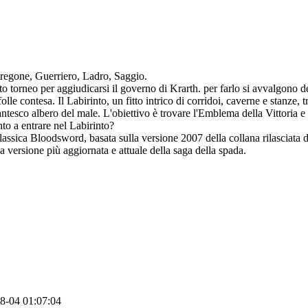
Stregone, Guerriero, Ladro, Saggio.
 torneo per aggiudicarsi il governo di Krarth. per farlo si avvalgono del
olle contesa. Il Labirinto, un fitto intrico di corridoi, caverne e stanze,
ntesco albero del male. L'obiettivo è trovare l'Emblema della Vittoria e r
nto a entrare nel Labirinto?
ie classica Bloodsword, basata sulla versione 2007 della collana rilascia
la versione più aggiornata e attuale della saga della spada.
8-04 01:07:04