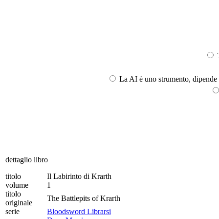
T
La AI è uno strumento, dipende l
dettaglio libro
titolo
Il Labirinto di Krarth
volume
1
titolo
The Battlepits of Krarth
originale
serie
Bloodsword Librarsi