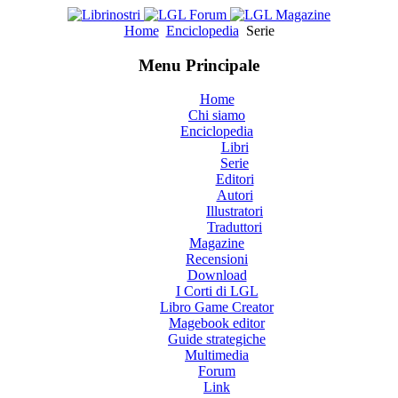
Home
Enciclopedia
Serie
Menu Principale
Home
Chi siamo
Enciclopedia
Libri
Serie
Editori
Autori
Illustratori
Traduttori
Magazine
Recensioni
Download
I Corti di LGL
Libro Game Creator
Magebook editor
Guide strategiche
Multimedia
Forum
Link