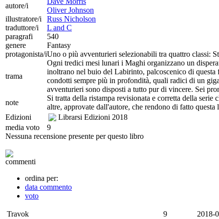
Dave Morris
autore/i
Oliver Johnson
illustratore/i
Russ Nicholson
traduttore/i
L and C
paragrafi
540
genere
Fantasy
protagonista/i
Uno o più avventurieri selezionabili tra quattro classi: 
Ogni tredici mesi lunari i Maghi organizzano un disperato
inoltrano nel buio del Labirinto, palcoscenico di questa f
trama
condotti sempre più in profondità, quali radici di un giga
avventurieri sono disposti a tutto pur di vincere. Sei pro
Si tratta della ristampa revisionata e corretta della ser
note
altre, approvate dall'autore, che rendono di fatto questa 
Edizioni
Librarsi Edizioni
2018
media voto
9
Nessuna recensione presente per questo libro
commenti
ordina per:
data commento
voto
Travok
9
2018-0