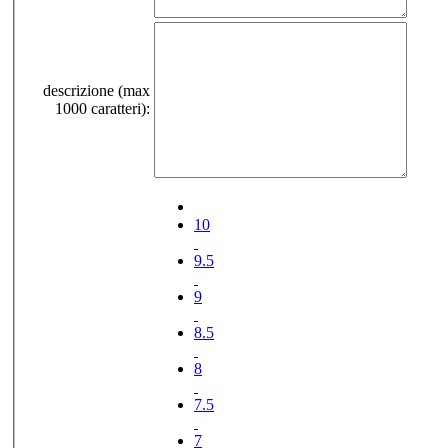
descrizione (max
1000 caratteri):
10
9.5
9
8.5
8
7.5
7