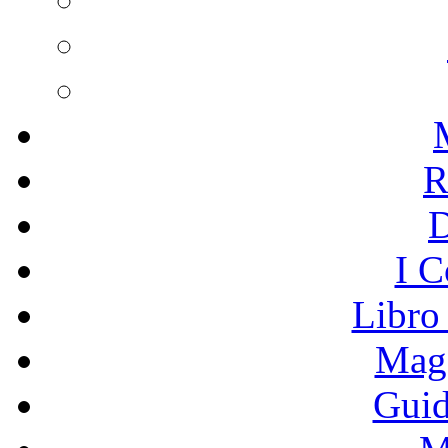
R
I C
Libro
Mage
Guid