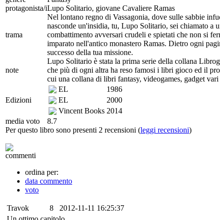
protagonista/i
Lupo Solitario, giovane Cavaliere Ramas
Nel lontano regno di Vassagonia, dove sulle sabbie infuo
nasconde un'insidia, tu, Lupo Solitario, sei chiamato a u
trama
combattimento avversari crudeli e spietati che non si fe
imparato nell'antico monastero Ramas. Dietro ogni pagina
successo della tua missione.
Lupo Solitario è stata la prima serie della collana Libro
note
che più di ogni altra ha reso famosi i libri gioco ed il pr
cui una collana di libri fantasy, videogames, gadget va
EL
1986
Edizioni
EL
2000
Vincent Books
2014
media voto
8.7
Per questo libro sono presenti 2 recensioni (
leggi recensioni
)
commenti
ordina per:
data commento
voto
Travok
8
2012-11-11 16:25:37
Un ottimo capitolo