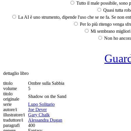
Tutto il male possibile, sono p
Quasi tutta rob
La AI è uno strumento, dipende l'uso che se ne fa. Se non ent
Per lo più ritengo venga sfru
Mi sembrano migliori d
Non ho ancora 
Guarda
dettaglio libro
titolo
Ombre sulla Sabbia
volume
5
titolo
Shadow on the Sand
originale
serie
Lupo Solitario
autore/i
Joe Dever
illustratore/i
Gary Chalk
traduttore/i
Alessandra Dugan
paragrafi
400
genere
Fantasy