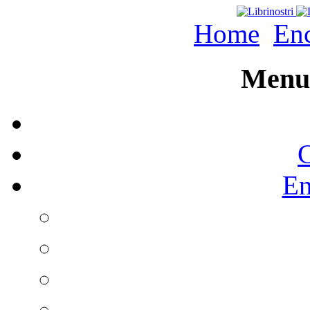
Home
Enc
Menu 
C
En