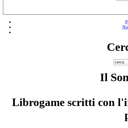
P
No
Cerc
Il So
Librogame scritti con l'i