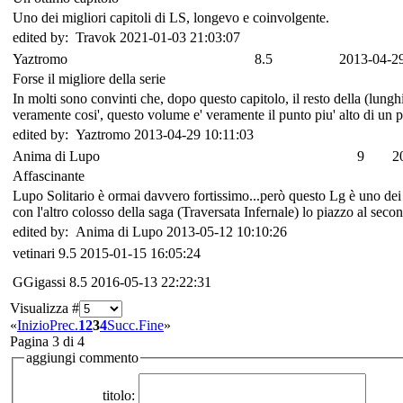
Uno dei migliori capitoli di LS, longevo e coinvolgente.
edited by: Travok 2021-01-03 21:03:07
Yaztromo
8.5
2013-04-29
Forse il migliore della serie
In molti sono convinti che, dopo questo capitolo, il resto della (lung
veramente cosi', questo volume e' veramente il punto piu' alto di un per
edited by: Yaztromo 2013-04-29 10:11:03
Anima di Lupo
9
2
Affascinante
Lupo Solitario è ormai davvero fortissimo...però questo Lg è uno dei ca
con l'altro colosso della saga (Traversata Infernale) lo piazzo al seco
edited by: Anima di Lupo 2013-05-12 10:10:26
vetinari
9.5
2015-01-15 16:05:24
GGigassi
8.5
2016-05-13 22:22:31
Visualizza #
«
Inizio
Prec.
1
2
3
4
Succ.
Fine
»
Pagina 3 di 4
aggiungi commento
titolo: