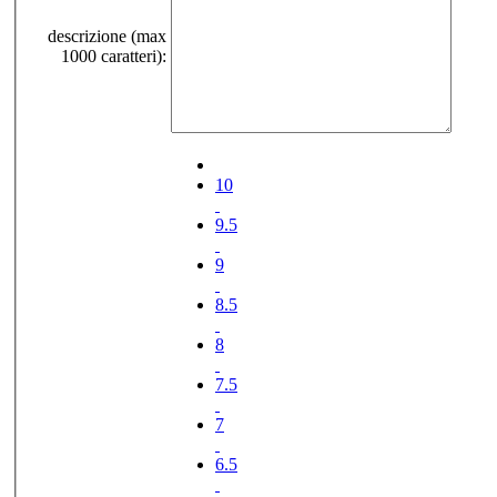
descrizione (max
1000 caratteri):
10
9.5
9
8.5
8
7.5
7
6.5