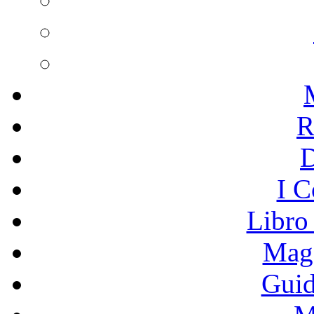
R
I C
Libro
Mage
Guid