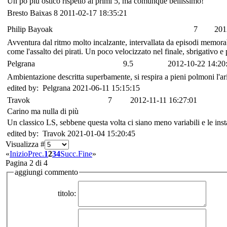
Un pò più ostico rispetto ai primi 5, ma comunque bellissimo!
Bresto Baixas
8
2011-02-17 18:35:21
Philip Bayoak
7
201
Avventura dal ritmo molto incalzante, intervallata da episodi memorabi
come l'assalto dei pirati. Un poco velocizzato nel finale, sbrigativo 
Pelgrana
9.5
2012-10-22 14:20
Ambientazione descritta superbamente, si respira a pieni polmoni l'ari
edited by: Pelgrana 2021-06-11 15:15:15
Travok
7
2012-11-11 16:27:01
Carino ma nulla di più
Un classico LS, sebbene questa volta ci siano meno variabili e le inst
edited by: Travok 2021-01-04 15:20:45
Visualizza #
«
Inizio
Prec.
1
2
3
4
Succ.
Fine
»
Pagina 2 di 4
aggiungi commento
titolo: