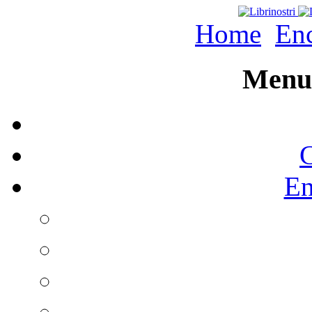
Home
Enc
Menu 
C
En