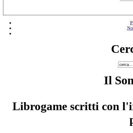
P
No
Cerc
Il So
Librogame scritti con l'i