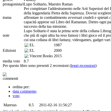
protagonista/i
Lupo Solitario, Maestro Ramas
Per completare l'addestramento nelle Arti Superiori del Ra
della leggendaria Pietra della Sapienza. Dovrai scegliere
trama
affrontare in combattimento avversari crudeli e spietati
capacità apprese sul Libro del Ramastan. Dietro ogni pag
successo della tua missione.
Lupo Solitario è stata la prima serie della collana Libro
note
che più di ogni altra ha reso famosi i libri gioco ed il pr
cui una collana di libri fantasy, videogames, gadget va
EL
1987
Edizioni
EL
2000
Vincent Books
2015
media voto
8.7
Per questo libro sono presenti 2 recensioni (
leggi recensioni
)
commenti
ordina per:
data commento
voto
Maresus
8.5
2011-02-16 11:56:27