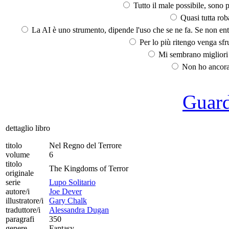
Tutto il male possibile, sono p
Quasi tutta rob
La AI è uno strumento, dipende l'uso che se ne fa. Se non ent
Per lo più ritengo venga sfru
Mi sembrano migliori d
Non ho ancora 
Guarda
dettaglio libro
titolo
Nel Regno del Terrore
volume
6
titolo
The Kingdoms of Terror
originale
serie
Lupo Solitario
autore/i
Joe Dever
illustratore/i
Gary Chalk
traduttore/i
Alessandra Dugan
paragrafi
350
genere
Fantasy