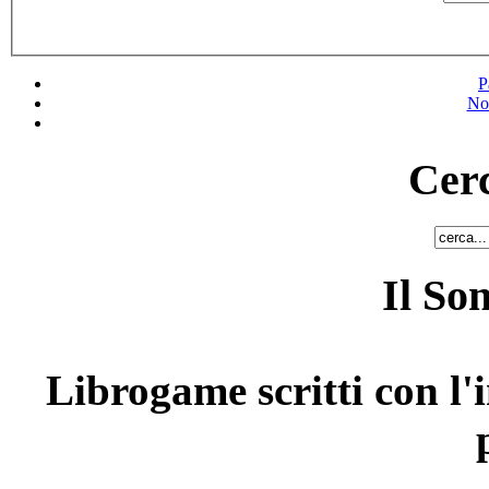
P
No
Cerc
Il So
Librogame scritti con l'i