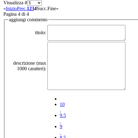
Visualizza #
«
Inizio
Prec.
1
2
3
4
Succ.
Fine
»
Pagina 4 di 4
aggiungi commento
titolo:
descrizione (max
1000 caratteri):
10
9.5
9
8.5