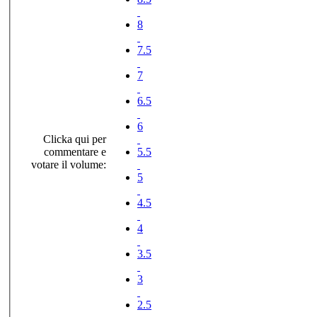
8
7.5
7
6.5
6
Clicka qui per
commentare e
5.5
votare il volume:
5
4.5
4
3.5
3
2.5