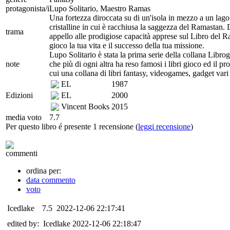
protagonista/i
Lupo Solitario, Maestro Ramas
Una fortezza diroccata su di un'isola in mezzo a un lago
cristalline in cui è racchiusa la saggezza del Ramastan. 
trama
appello alle prodigiose capacità apprese sul Libro del R
gioco la tua vita e il successo della tua missione.
Lupo Solitario è stata la prima serie della collana Libro
note
che più di ogni altra ha reso famosi i libri gioco ed il pr
cui una collana di libri fantasy, videogames, gadget va
EL
1987
Edizioni
EL
2000
Vincent Books
2015
media voto
7.7
Per questo libro é presente 1 recensione (
leggi recensione
)
commenti
ordina per:
data commento
voto
Icedlake
7.5
2022-12-06 22:17:41
edited by: Icedlake 2022-12-06 22:18:47