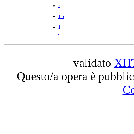
2
1.5
1
validato
XH
Questo/a opera è pubblic
C