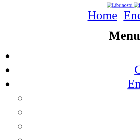
Home
Enc
Menu 
C
En