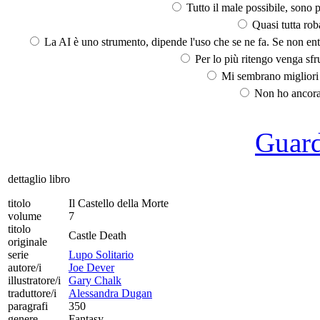
Tutto il male possibile, sono p
Quasi tutta rob
La AI è uno strumento, dipende l'uso che se ne fa. Se non ent
Per lo più ritengo venga sfru
Mi sembrano migliori d
Non ho ancora 
Guarda
dettaglio libro
titolo
Il Castello della Morte
volume
7
titolo
Castle Death
originale
serie
Lupo Solitario
autore/i
Joe Dever
illustratore/i
Gary Chalk
traduttore/i
Alessandra Dugan
paragrafi
350
genere
Fantasy