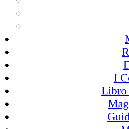
R
I C
Libro
Mage
Guid