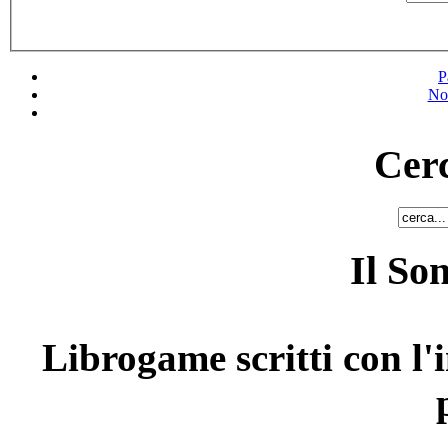
P
No
Cerc
Il So
Librogame scritti con l'i