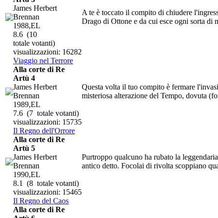
James Herbert
A te è toccato il compito di chiudere l'ingre
Brennan
Drago di Ottone e da cui esce ogni sorta di ma
1988,EL
8.6
(10
totale votanti)
visualizzazioni: 16282
Viaggio nel Terrore
Alla corte di Re
Artù 4
James Herbert
Questa volta il tuo compito è fermare l'inva
Brennan
misteriosa alterazione del Tempo, dovuta (for
1989,EL
7.6
(7 totale votanti)
visualizzazioni: 15735
Il Regno dell'Orrore
Alla corte di Re
Artù 5
James Herbert
Purtroppo qualcuno ha rubato la leggendaria
Brennan
antico detto. Focolai di rivolta scoppiano qu
1990,EL
8.1
(8 totale votanti)
visualizzazioni: 15465
Il Regno del Caos
Alla corte di Re