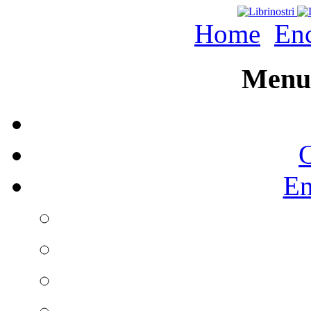
Home
Enc
Menu 
C
En