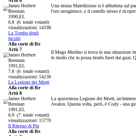
Artù 6
James Herbert
Una strana Maledizione si è abbattuta sul pa
Brennan
l'oro arruginisce, e il castello stesso è ricop
1990,EL
6.8
(6 totale votanti)
visualizzazioni: 14198
La Tomba degli
Incubi
Alla corte di Re
Artù 7
Il Mago Merlino si trova in una situazione i
James Herbert
in modo che tu possa tirarlo fuori dai guai. Q
Brennan
1991,EL
7.8
(6 totale votanti)
visualizzazioni: 14230
La Legione dei Morti
Alla corte di Re
Artù 8
James Herbert
La spaventosa Legione dei Morti, un'immens
Brennan
Avalon. Questa volta, però, è Cody - una giov
1991,EL
6.9
(7 totale votanti)
visualizzazioni: 15770
Il Ritorno di Pip
Alla corte di Re