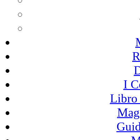
R
I C
Libro
Mage
Guid