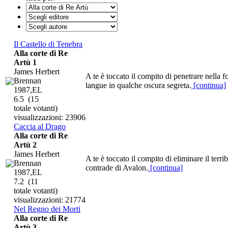
Il Castello di Tenebra
Alla corte di Re
Artù 1
James Herbert
A te è toccato il compito di penetrare nella 
Brennan
langue in qualche oscura segreta.
[continua]
1987,EL
6.5
(15
totale votanti)
visualizzazioni: 23906
Caccia al Drago
Alla corte di Re
Artù 2
James Herbert
A te è toccato il compito di eliminare il terri
Brennan
contrade di Avalon.
[continua]
1987,EL
7.2
(11
totale votanti)
visualizzazioni: 21774
Nel Regno dei Morti
Alla corte di Re
Artù 3