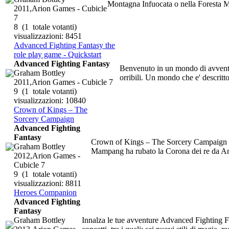
Montagna Infuocata o nella Foresta M
2011,Arion Games - Cubicle
7
8
(1 totale votanti)
visualizzazioni: 8451
Advanced Fighting Fantasy the
role play game - Quickstart
Advanced Fighting Fantasy
Benvenuto in un mondo di avventura
Graham Bottley
orribili. Un mondo che e' descritt
2011,Arion Games - Cubicle 7
9
(1 totale votanti)
visualizzazioni: 10840
Crown of Kings – The
Sorcery Campaign
Advanced Fighting
Fantasy
Crown of Kings – The Sorcery Campaign e'
Graham Bottley
Mampang ha rubato la Corona dei re da Anal
2012,Arion Games -
Cubicle 7
9
(1 totale votanti)
visualizzazioni: 8811
Heroes Companion
Advanced Fighting
Fantasy
Graham Bottley
Innalza le tue avventure Advanced Fighting F