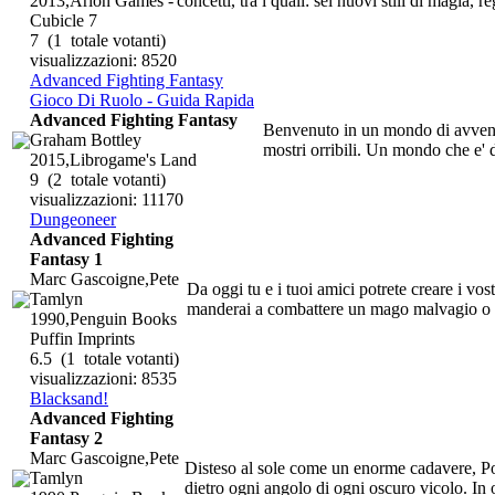
2013,Arion Games -
concetti, tra i quali: sei nuovi stili di magia, r
Cubicle 7
7
(1 totale votanti)
visualizzazioni: 8520
Advanced Fighting Fantasy
Gioco Di Ruolo - Guida Rapida
Advanced Fighting Fantasy
Benvenuto in un mondo di avventur
Graham Bottley
mostri orribili. Un mondo che e' d
2015,Librogame's Land
9
(2 totale votanti)
visualizzazioni: 11170
Dungeoneer
Advanced Fighting
Fantasy 1
Marc Gascoigne,Pete
Da oggi tu e i tuoi amici potrete creare i vost
Tamlyn
manderai a combattere un mago malvagio o a 
1990,Penguin Books
Puffin Imprints
6.5
(1 totale votanti)
visualizzazioni: 8535
Blacksand!
Advanced Fighting
Fantasy 2
Marc Gascoigne,Pete
Disteso al sole come un enorme cadavere, Port
Tamlyn
dietro ogni angolo di ogni oscuro vicolo. In 