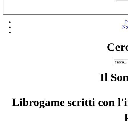
P
No
Cerc
Il So
Librogame scritti con l'i