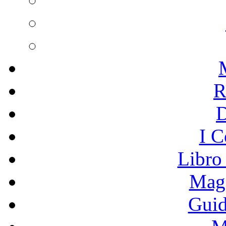
R
I C
Libro
Mage
Guid