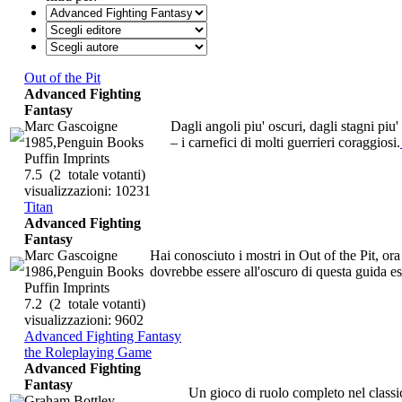
Out of the Pit
Advanced Fighting
Fantasy
Marc Gascoigne
Dagli angoli piu' oscuri, dagli stagni pi
1985,Penguin Books
– i carnefici di molti guerrieri coraggiosi.
Puffin Imprints
7.5
(2 totale votanti)
visualizzazioni: 10231
Titan
Advanced Fighting
Fantasy
Marc Gascoigne
Hai conosciuto i mostri in Out of the Pit, o
1986,Penguin Books
dovrebbe essere all'oscuro di questa guida ess
Puffin Imprints
7.2
(2 totale votanti)
visualizzazioni: 9602
Advanced Fighting Fantasy
the Roleplaying Game
Advanced Fighting
Fantasy
Un gioco di ruolo completo nel classi
Graham Bottley