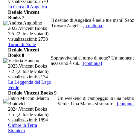
visualizzazioni: 2570
In Cerca di Angelica
Dedalo Vincent
Books 7
Il destino di Angelica è nelle tue mani! Sen
Andrea Angiolino
Trovare Angeli...
[continua]
2022,Vincent Books
7.5
(2 totale votanti)
visualizzazioni: 2738
Turno di Notte
Dedalo Vincent
Books 8
Sopravviverai al turno di notte? Un momento 
Victoria Hancox
assassino è sul...
[continua]
2023,Vincent Books
7.2
(2 totale votanti)
visualizzazioni: 2134
La Leggenda del Lago
Verde
Dedalo Vincent Books 9
Fabio Micconi,Marco
Un weekend di campeggio in una nebbios
Bratovich
Verde. Una Mano - si sussurr...
[continu
2024,Vincent Books
7.5
(2 totale votanti)
visualizzazioni: 1894
Ombre in Terra
Straniera