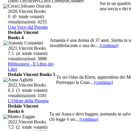
Dario Leccacorvi,Luca Lorenzon,Matteo
Sei in un quadriv
Cresci,Silvano Oracolo
una torcia e dei 
2020,Vincent Books
0
(0 totale votanti)
visualizzazioni: 4255
Una Voce dal Passato
Dedalo Vincent
Books 4
Amanda è una donna di 37 anni. Stretta in un 
Antonio Costantini
insoddisfacente e una do...
[continua]
2021,Vincent Books
7.5
(4 totale votanti)
visualizzazioni: 3888
Biblioquest - Il Libro dei
Libri
Dedalo Vincent Books 5
Tu sei Odas da Klem, apprendista dei Mon
Anna Aglietti
Purtroppo la Gran...
[continua]
2022,Vincent Books
6.3
(3 totale votanti)
visualizzazioni: 3181
L'Odore della Pioggia
Dedalo Vincent
Books 6
Tu sei Anna e devi fuggire, portando in salv
Matteo Zaggia
chi legge è un...
[continua]
2022,Vincent Books
7.2
(2 totale votanti)