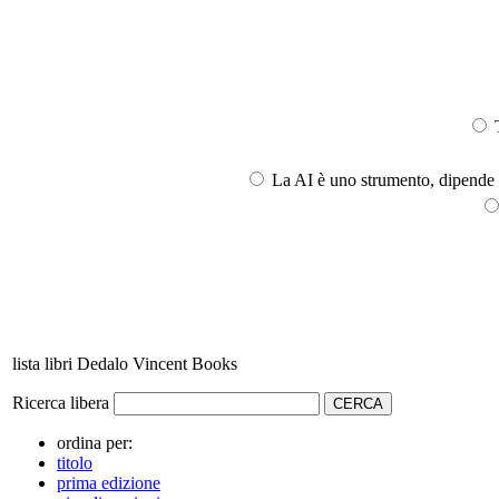
T
La AI è uno strumento, dipende l
lista libri Dedalo Vincent Books
Ricerca libera
ordina per:
titolo
prima edizione