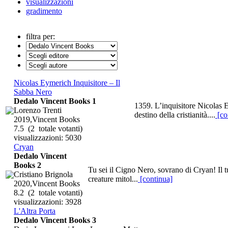
visualizzazioni
gradimento
filtra per:
Nicolas Eymerich Inquisitore – Il
Sabba Nero
Dedalo Vincent Books 1
1359. L’inquisitore Nicolas E
Lorenzo Trenti
destino della cristianità....
[co
2019,Vincent Books
7.5
(2 totale votanti)
visualizzazioni: 5030
Cryan
Dedalo Vincent
Books 2
Tu sei il Cigno Nero, sovrano di Cryan! Il t
Cristiano Brignola
creature mitol...
[continua]
2020,Vincent Books
8.2
(2 totale votanti)
visualizzazioni: 3928
L'Altra Porta
Dedalo Vincent Books 3