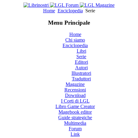
Home
Enciclopedia
Serie
Menu Principale
Home
Chi siamo
Enciclopedia
Libri
Serie
Editori
Autori
Illustratori
Traduttori
Magazine
Recensioni
Download
I Corti di LGL
Libro Game Creator
Magebook editor
Guide strategiche
Multimedia
Forum
Link