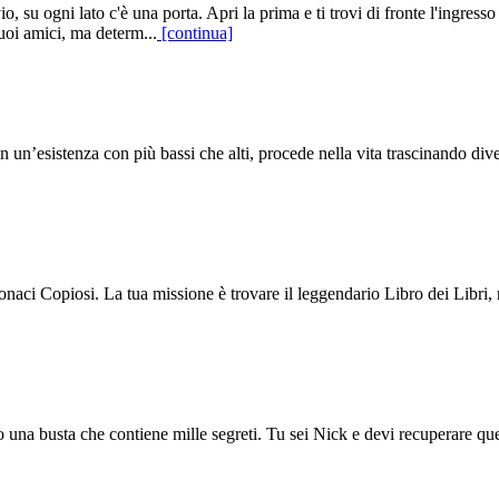
io, su ogni lato c'è una porta. Apri la prima e ti trovi di fronte l'ingre
tuoi amici, ma determ...
[continua]
un’esistenza con più bassi che alti, procede nella vita trascinando diver
aci Copiosi. La tua missione è trovare il leggendario Libro dei Libri, r
o una busta che contiene mille segreti. Tu sei Nick e devi recuperare q