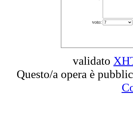
voto:
validato
XH
Questo/a opera è pubblic
C