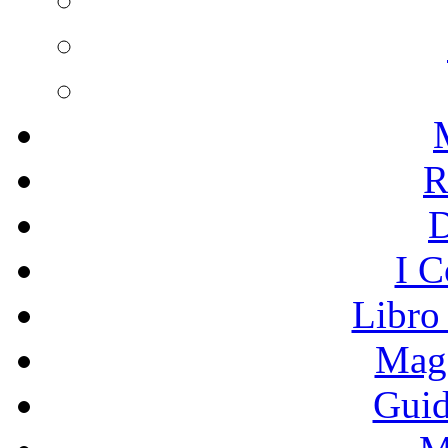
R
I C
Libro
Mage
Guid