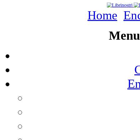
Home
Enc
Menu 
C
En