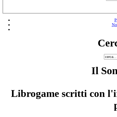
P
No
Cerc
Il So
Librogame scritti con l'i