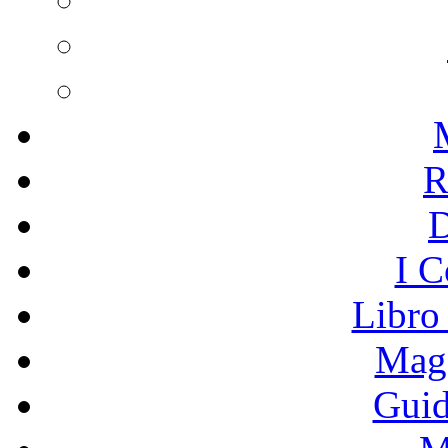
R
I C
Libro
Mage
Guid