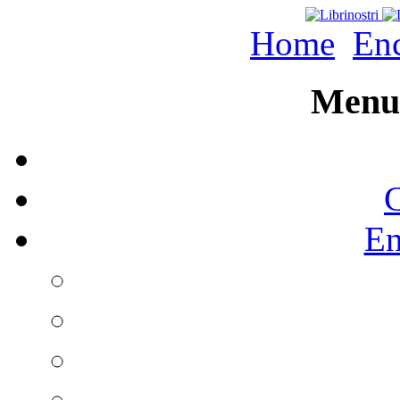
Home
Enc
Menu 
C
En