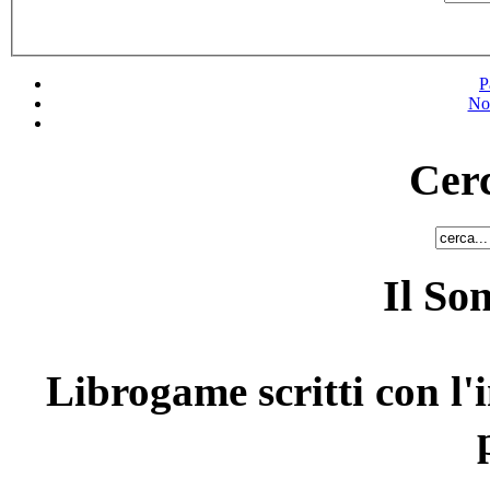
P
No
Cerc
Il So
Librogame scritti con l'i