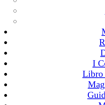
R
I C
Libro
Mage
Guid