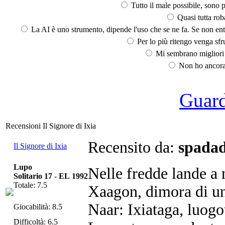
Tutto il male possibile, sono p
Quasi tutta rob
La AI è uno strumento, dipende l'uso che se ne fa. Se non ent
Per lo più ritengo venga sfru
Mi sembrano migliori d
Non ho ancora 
Guarda
Recensioni Il Signore di Ixia
Recensito da:
spadad
Il Signore di Ixia
Lupo
Nelle fredde lande a n
Solitario 17
-
EL 1992
Totale: 7.5
Xaagon, dimora di un
Naar: Ixiataga, luogo
Giocabilità: 8.5
Difficoltà: 6.5