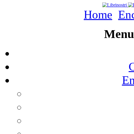
Home
Enc
Menu 
C
En