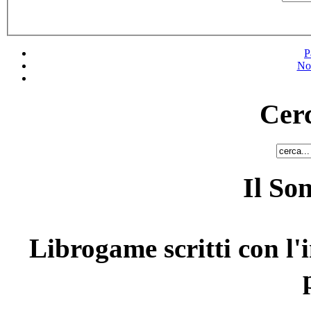
P
No
Cerc
Il So
Librogame scritti con l'i