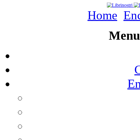
Home
Enc
Menu 
C
En