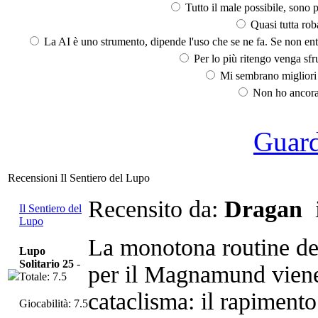
Tutto il male possibile, sono p
Quasi tutta rob
La AI è uno strumento, dipende l'uso che se ne fa. Se non ent
Per lo più ritengo venga sfru
Mi sembrano migliori d
Non ho ancora 
Guarda
Recensioni Il Sentiero del Lupo
Recensito da:
Dragan
i
Il Sentiero del
Lupo
La monotona routine de
Lupo
Solitario 25
-
per il Magnamund viene 
Totale: 7.5
cataclisma: il rapimento 
Giocabilità: 7.5