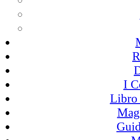
R
I C
Libro
Mage
Guid