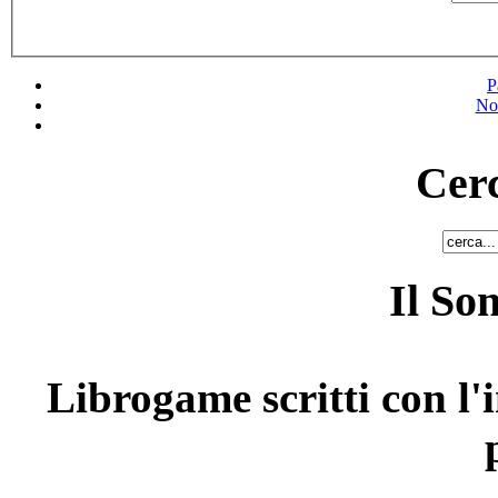
P
No
Cerc
Il So
Librogame scritti con l'i