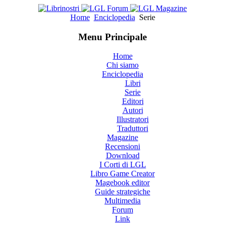
Home
Enciclopedia
Serie
Menu Principale
Home
Chi siamo
Enciclopedia
Libri
Serie
Editori
Autori
Illustratori
Traduttori
Magazine
Recensioni
Download
I Corti di LGL
Libro Game Creator
Magebook editor
Guide strategiche
Multimedia
Forum
Link