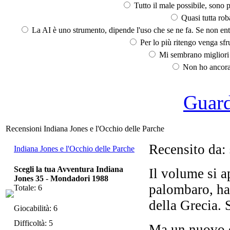
Tutto il male possibile, sono p
Quasi tutta rob
La AI è uno strumento, dipende l'uso che se ne fa. Se non ent
Per lo più ritengo venga sfru
Mi sembrano migliori d
Non ho ancora 
Guarda
Recensioni Indiana Jones e l'Occhio delle Parche
Recensito da:
Indiana Jones e l'Occhio delle Parche
Scegli la tua Avventura Indiana
Il volume si a
Jones 35
-
Mondadori 1988
palombaro, ha
Totale: 6
della Grecia. 
Giocabilità: 6
Difficoltà: 5
Ma un nuovo o