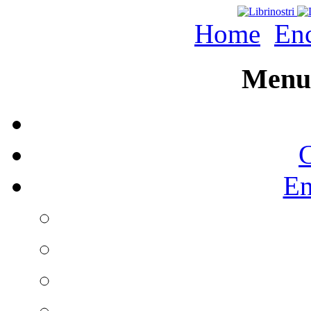
Home
Enc
Menu 
C
En