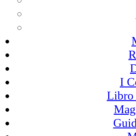
R
I C
Libro
Mage
Guid