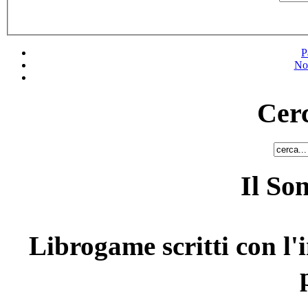
P
No
Cerc
Il So
Librogame scritti con l'i