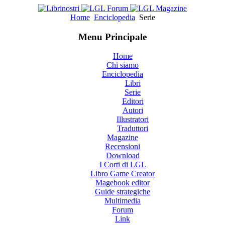
Home
Enciclopedia
Serie
Menu Principale
Home
Chi siamo
Enciclopedia
Libri
Serie
Editori
Autori
Illustratori
Traduttori
Magazine
Recensioni
Download
I Corti di LGL
Libro Game Creator
Magebook editor
Guide strategiche
Multimedia
Forum
Link