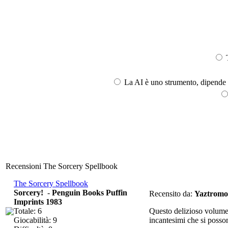
T
La AI è uno strumento, dipende l
Recensioni The Sorcery Spellbook
The Sorcery Spellbook
Sorcery!
-
Penguin Books Puffin
Recensito da:
Yaztromo
Imprints 1983
Totale: 6
Questo delizioso volumetto
Giocabilità: 9
incantesimi che si posson